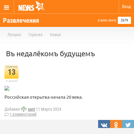
Вход
Развлечения
в мою ленту
2679
Лучшее
Горячее
Новое
Въ недалёкомъ будущемъ
отметили
13
в архиве
Pocсийская откpыткa начaлa 20 вeкa.
Добавил
sant
11 Марта 2024
1 комментарий