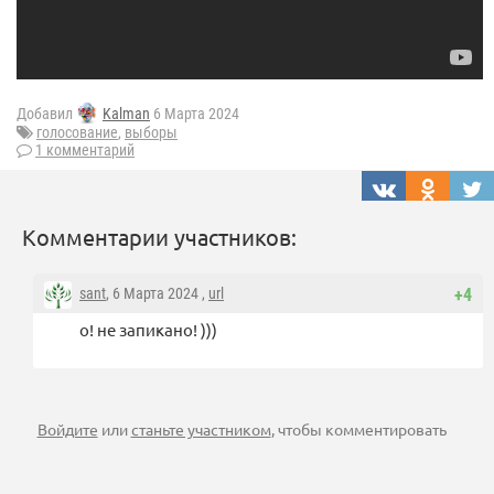
Добавил
Kalman
6 Марта 2024
голосование
,
выборы
1 комментарий
Комментарии участников:
sant
, 6 Марта 2024 ,
url
+4
о! не запикано! )))
Войдите
или
станьте участником
, чтобы комментировать