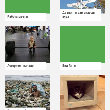
Да иди ты сам знаешь
Работа мечты
куда
Астерикс - начало
Вид Ялты