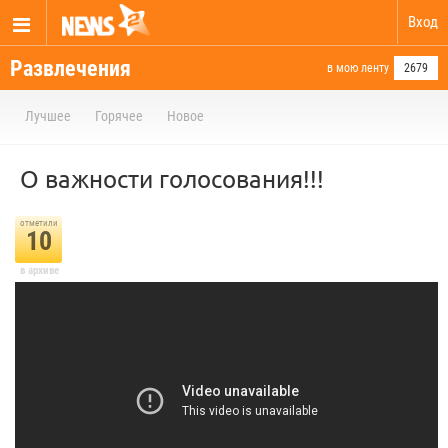
Вход
Развлечения
в мою ленту
2679
Лучшее
Горячее
Новое
О важности голосования!!!
отметили
10
в архиве