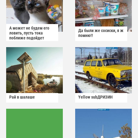
А может не будем его
Да были же сосиски, я ж
ловить, пусть тока
помню!!
поближе подойдет
Рай в шалаше
Yellow subДРИЗИН