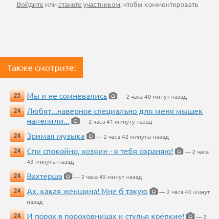
Войдите
или
станьте участником
, чтобы комментировать
Также смотрите:
Мы и не сомневались
25
— 2 часа 40 минут назад
Любят...наверное специально для меня мышек
24
налепили...
— 2 часа 41 минуту назад
Зримая музыка
24
— 2 часа 42 минуты назад
Спи спокойно, хозяин - я тебя охраняю!
24
— 2 часа
43 минуты назад
Вахтерша
24
— 2 часа 45 минут назад
Ах, какая женщина! Мне б такую
24
— 2 часа 46 минут
назад
И порох в пороховницах и стулья крепкие!
24
— 2