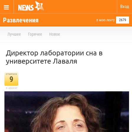
Вход
Развлечения
в мою ленту
2679
Лучшее
Горячее
Новое
Директор лаборатории сна в
университете Лаваля
отметили
9
в архиве