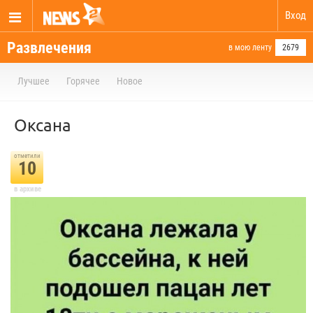
Вход
Развлечения
в мою ленту
2679
Лучшее
Горячее
Новое
Оксана
отметили
10
в архиве