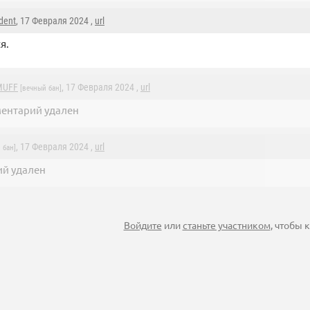
dent
, 17 Февраля 2024 ,
url
я.
MUFF
, 17 Февраля 2024 ,
url
[вечный бан]
ентарий удален
, 17 Февраля 2024 ,
url
 бан]
й удален
Войдите
или
станьте участником
, чтобы