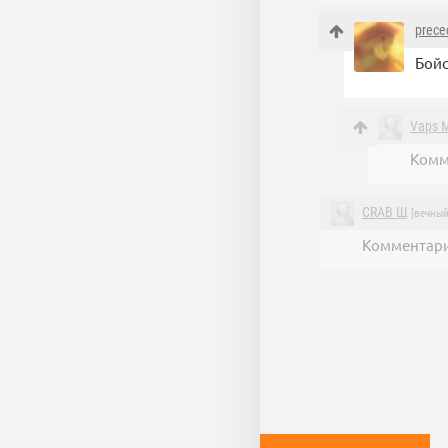
prece
Бойс
Vaps 
Комм
CRAB Щ
[вечный
Комментари