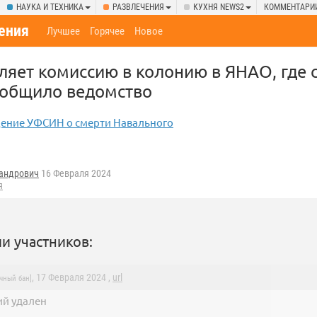
НАУКА И ТЕХНИКА
РАЗВЛЕЧЕНИЯ
КУХНЯ NEWS2
КОММЕНТАРИ
ения
Лучшее
Горячее
Новое
ляет комиссию в колонию в ЯНАО, где 
ообщило ведомство
ение УФСИН о смерти Навального
андрович
16 Февраля 2024
я
и участников:
, 17 Февраля 2024 ,
url
чный бан]
й удален