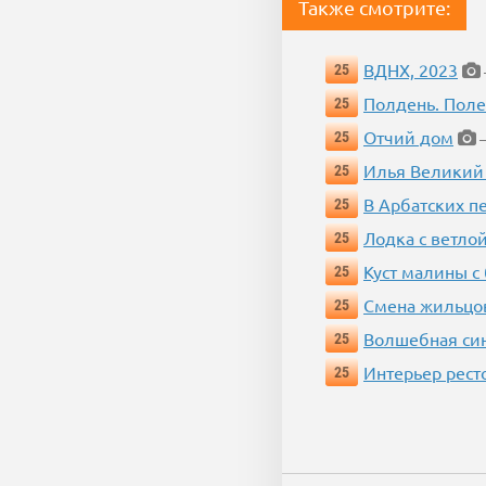
Также смотрите:
ВДНХ, 2023
25
Полдень. Пол
25
Отчий дом
25
—
Илья Великий
25
В Арбатских п
25
Лодка с ветло
25
Куст малины с
25
Смена жильцо
25
Волшебная си
25
Интерьер рест
25