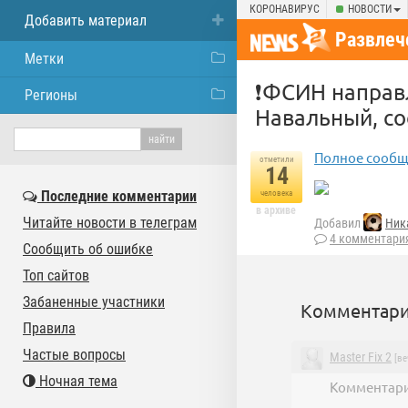
КОРОНАВИРУС
НОВОСТИ
Добавить материал
Развлеч
Метки
❗️ФСИН направ
Регионы
Навальный, с
Полное сообщ
отметили
14
Последние комментарии
человека
в архиве
Читайте новости в телеграм
Добавил
Ник
4 комментари
Сообщить об ошибке
Топ сайтов
Забаненные участники
Комментари
Правила
Частые вопросы
Master Fix 2
[ве
Ночная тема
Комментари