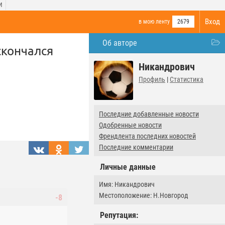
И
Вход
в мою ленту
2679
Об авторе
скончался
Никандрович
Профиль
|
Статистика
Последние добавленные новости
Одобренные новости
Френдлента последних новостей
Последние комментарии
Личные данные
Имя: Никандрович
Местоположение: Н.Новгород
-8
Репутация: