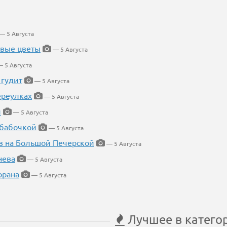
— 5 Августа
евые цветы
— 5 Августа
 5 Августа
 гудит
— 5 Августа
ереулках
— 5 Августа
й
— 5 Августа
 бабочкой
— 5 Августа
в на Большой Печерской
— 5 Августа
нева
— 5 Августа
орана
— 5 Августа
Лучшее в катего