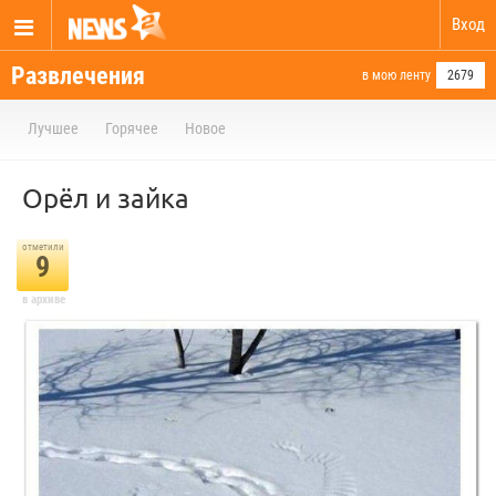
Вход
Развлечения
в мою ленту
2679
Лучшее
Горячее
Новое
Орёл и зайка
отметили
9
в архиве