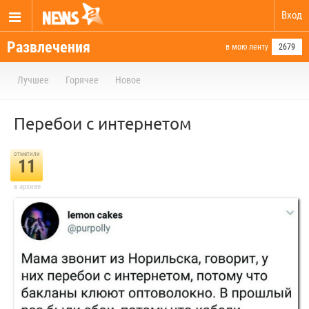
Вход
Развлечения
в мою ленту
2679
Лучшее
Горячее
Новое
Перебои с интернетом
отметили
11
в архиве