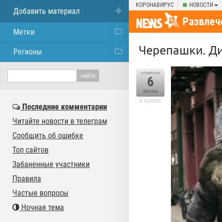
КОРОНАВИРУС
НОВОСТИ
Добавить материал
Развлеч
Метки
Черепашки. Д
Регионы
отметили
6
человек
в архиве
Последние комментарии
Читайте новости в телеграм
Сообщить об ошибке
Топ сайтов
Забаненные участники
Правила
Частые вопросы
Ночная тема