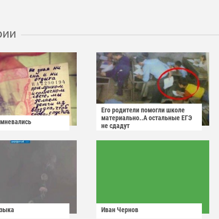
рии
Его родители помогли школе
материально..А остальные ЕГЭ
омневались
не сдадут
узыка
Иван Чернов