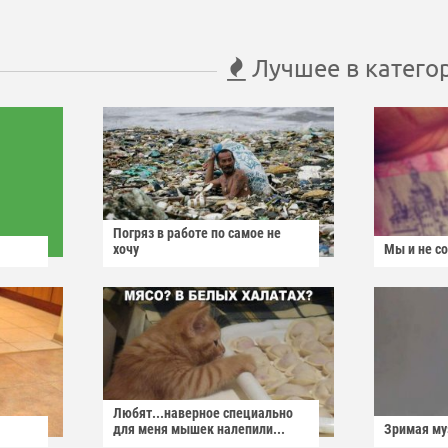
Лучшее в катего
Погряз в работе по самое не
хочу
Мы и не с
Любят...наверное специально
для меня мышек налепили...
Зримая м