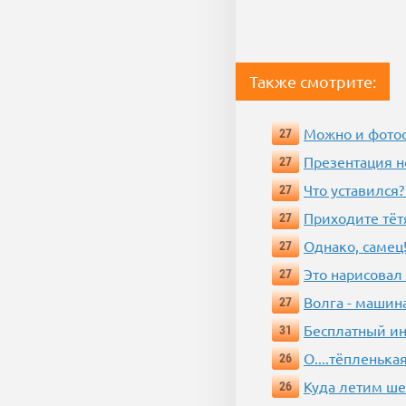
Также смотрите:
Можно и фотос
27
Презентация 
27
Что уставился?
27
Приходите тёт
27
Однако, самец!
27
Это нарисовал
27
Волга - машин
27
Бесплатный ин
31
О....тёпленькая
26
Куда летим ш
26