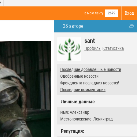
И
Вход
в мою ленту
2679
Об авторе
sant
Профиль
|
Статистика
Последние добавленные новости
Одобренные новости
Френдлента последних новостей
Последние комментарии
Личные данные
Имя: Александр
Местоположение: Ленинград
Репутация: