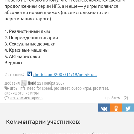
продолжением серии NFS, а и еще — у игры появился
абсолютно новый движок (после стольких-то лет
перетирания старого).
1. Реалистичный дым
2. Повреждения и аварии
3. Сексуальные девушки
4. Красивые машины
5. ART-зарисовки
Вердикт
Источник:
cherid.com/2007/11/19/need-for...
Добавил
florid
22 Ноября 2007
игры
,
nfs
,
need for speed
,
pro street
,
обзор игры
,
prostreet
,
скриншоты из игры
нет комментариев
проблема (2)
Комментарии участников: