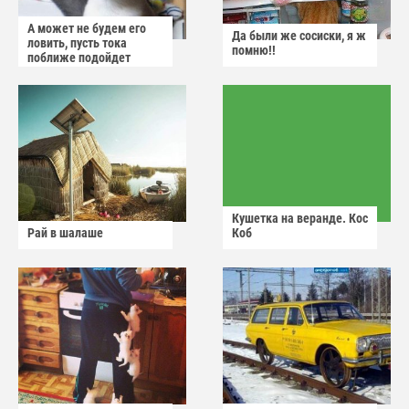
А может не будем его
Да были же сосиски, я ж
ловить, пусть тока
помню!!
поближе подойдет
Кушетка на веранде. Кос
Рай в шалаше
Коб