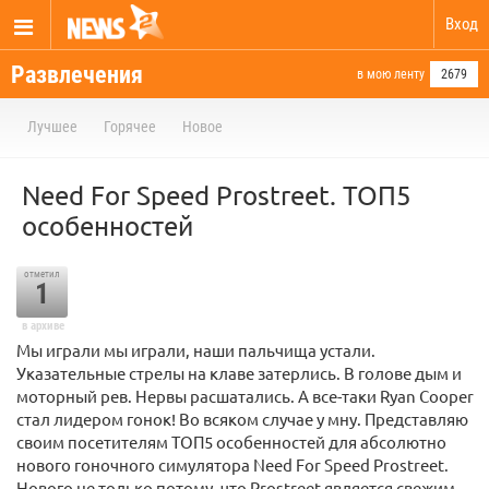
Вход
Развлечения
в мою ленту
2679
Лучшее
Горячее
Новое
Need For Speed Prostreet. ТОП5
особенностей
отметил
1
в архиве
Мы играли мы играли, наши пальчища устали.
Указательные стрелы на клаве затерлись. В голове дым и
моторный рев. Нервы расшатались. А все-таки Ryan Cooper
стал лидером гонок! Во всяком случае у мну. Представляю
своим посетителям ТОП5 особенностей для абсолютно
нового гоночного симулятора Need For Speed Prostreet.
Нового не только потому, что Prostreet является свежим