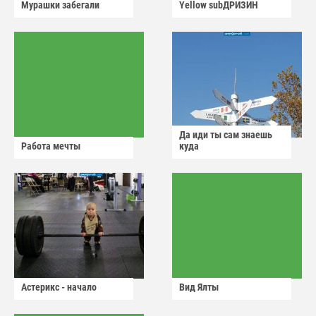
Мурашки забегали
Yellow subДРИЗИН
Да иди ты сам знаешь
Работа мечты
куда
Астерикс - начало
Вид Ялты