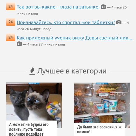
Так вот вы какие - глаза на затылке!
24
— 4 часа 25
минут назад
Признавайтесь, кто спрятал мои таблетки?
24
— 4
часа 26 минут назад
Как прилежный ученик вижу Девы светлый лик...
24
— 4 часа 27 минут назад
Лучшее в категории
А может не будем его
Да были же сосиски, я ж
ловить, пусть тока
помню!!
поближе подойдет