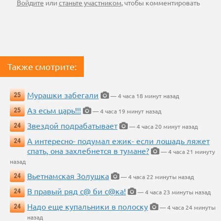
Войдите
или
станьте участником
, чтобы комментировать
Также смотрите:
Мурашки забегали
25
— 4 часа 18 минут назад
Аз есьм царь!!!
25
— 4 часа 19 минут назад
Звездой подрабатывает
24
— 4 часа 20 минут назад
А интересно- подумал ежик- если лошадь ляжет
24
спать, она захлебнется в тумане?
— 4 часа 21 минуту
назад
Вьетнамская Золушка
24
— 4 часа 22 минуты назад
В правый ряд с@ би с@ка!
24
— 4 часа 23 минуты назад
Надо еще купальники в полоску
24
— 4 часа 24 минуты
назад