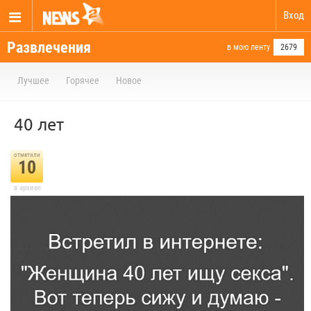
Вход
Развлечения
в мою ленту
2679
Лучшее
Горячее
Новое
40 лет
отметили
10
в архиве