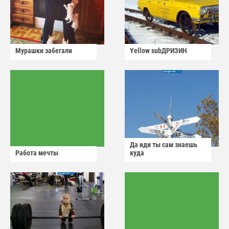
Мурашки забегали
Yellow subДРИЗИН
Да иди ты сам знаешь
Работа мечты
куда