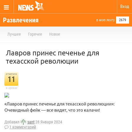
Вход
Развлечения
в мою ленту
2679
Лучшее
Горячее
Новое
Лавров принес печенье для
техасской революции
отметили
11
в архиве
«Лавров принес печенье для техасской революции»:
Очевидный фейк — все видят, что это калачи!
Добавил
sant
28 Января 2024
1 комментарий