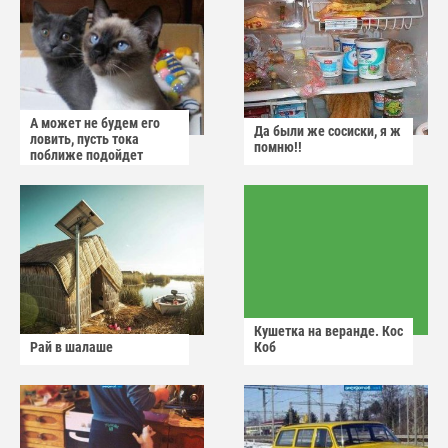
А может не будем его
Да были же сосиски, я ж
ловить, пусть тока
помню!!
поближе подойдет
Кушетка на веранде. Кос
Рай в шалаше
Коб