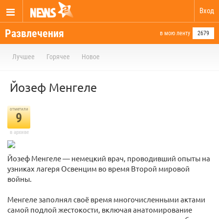
Вход
Развлечения
в мою ленту
2679
Лучшее
Горячее
Новое
Йозеф Менгеле
отметили
9
в архиве
Йозеф Менгеле — немецкий врач, проводивший опыты на
узниках лагеря Освенцим во время Второй мировой
войны.
Менгеле заполнял своё время многочисленными актами
самой подлой жестокости, включая анатомирование