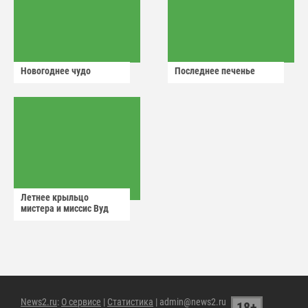
Новогоднее чудо
Последнее печенье
Летнее крыльцо
мистера и миссис Вуд
News2.ru
:
О сервисе
|
Статистика
| admin@news2.ru
18+