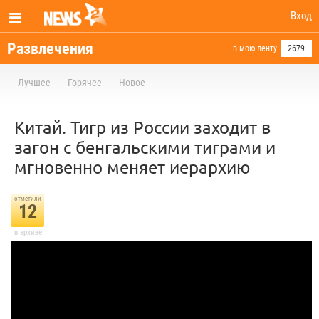
Вход
Развлечения
в мою ленту
2679
Лучшее
Горячее
Новое
Китай. Тигр из России заходит в
загон с бенгальскими тиграми и
мгновенно меняет иерархию
отметили
12
в архиве