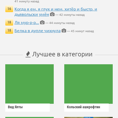
41 минуту назад
Когда я ем, я глух и нем, хитёр и быстр, и
16
дьявольски умён
— 42 минуты назад
Ля мур-р-р...
18
— 44 минуты назад
Белка в дупле чихнула
18
— 45 минут назад
Лучшее в категории
Вид Ялты
Кольский ашкрофтин