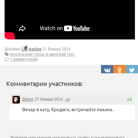
Добавил
waplaw
21 Января 2024
бенгальские тигры и амурский тигр
1 комментарий
Комментарии участников:
Stopor
, 21 Января 2024 ,
url
+5
Вечар в хату, бродяги, встречайте пахана.
Войдите
или
станьте участником
, чтобы комментировать