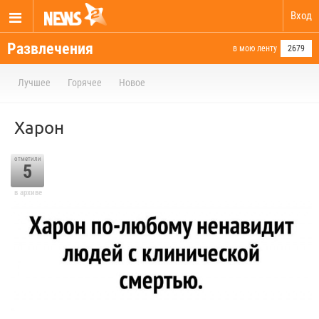
Вход
Развлечения
в мою ленту
2679
Лучшее
Горячее
Новое
Харон
отметили
5
в архиве