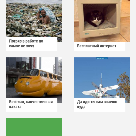
Погряз в работе по
самое не хочу
Бесплатный интернет
Весёлая, какчественная
Да иди ты сам знаешь
какаха
куда