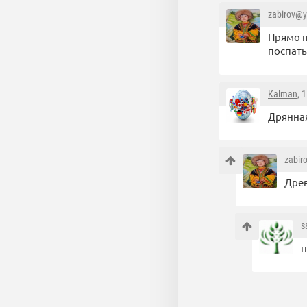
zabirov@y
Прямо п
поспать
Kalman
, 
Дрянная
zabir
Древ
s
н