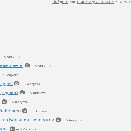
Войдите
или
станьте участником
, чтобы
— 5 Августа
евые цветы
— 5 Августа
 5 Августа
 гудит
— 5 Августа
ереулках
— 5 Августа
й
— 5 Августа
 бабочкой
— 5 Августа
в на Большой Печерской
— 5 Августа
нева
— 5 Августа