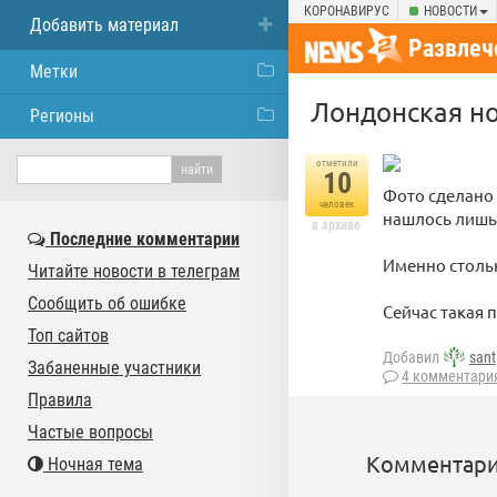
КОРОНАВИРУС
НОВОСТИ
Добавить материал
Развлеч
Метки
Лондонская но
Регионы
отметили
10
Фото сделано 
человек
нашлось лишь 
в архиве
Последние комментарии
Именно стольк
Читайте новости в телеграм
Сообщить об ошибке
Сейчас такая 
Топ сайтов
Добавил
sant
Забаненные участники
4 комментари
Правила
Частые вопросы
Комментари
Ночная тема