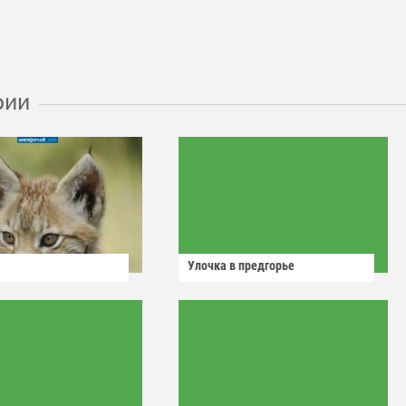
рии
Улочка в предгорье