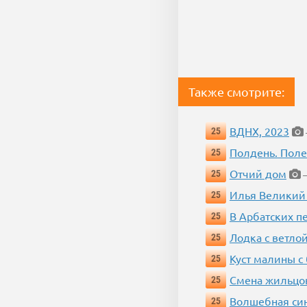
Также смотрите:
ВДНХ, 2023
25
Полдень. Пол
25
Отчий дом
25
—
Илья Великий
25
В Арбатских п
25
Лодка с ветло
25
Куст малины с
25
Смена жильцо
25
Волшебная си
25