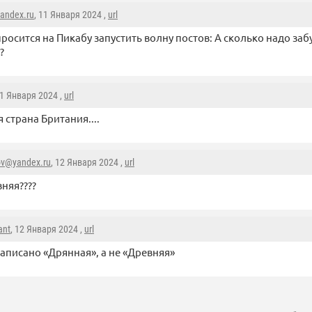
andex.ru
, 11 Января 2024 ,
url
росится на Пикабу запустить волну постов: А сколько надо забу
?
11 Января 2024 ,
url
 страна Британия....
ov@yandex.ru
, 12 Января 2024 ,
url
няя????
ant
, 12 Января 2024 ,
url
аписано «Дрянная», а не «Древняя»