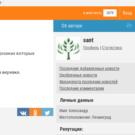
И
Вход
в мою ленту
2679
Об авторе
sant
Профиль
|
Статистика
карманах которых
Последние добавленные новости
 веревке.
Одобренные новости
Френдлента последних новостей
Последние комментарии
Личные данные
Имя: Александр
Местоположение: Ленинград
Репутация: