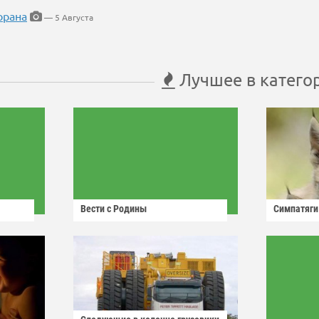
орана
— 5 Августа
Лучшее в катего
Вести с Родины
Симпатяги