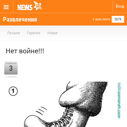
Вход
Развлечения
в мою ленту
2679
Лучшее
Горячее
Новое
Нет войне!!!
отметили
3
в архиве