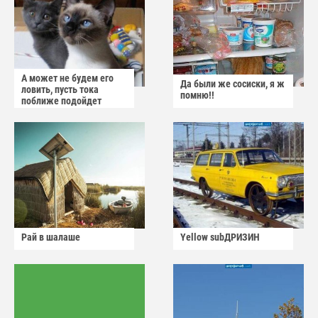
А может не будем его
Да были же сосиски, я ж
ловить, пусть тока
помню!!
поближе подойдет
Рай в шалаше
Yellow subДРИЗИН