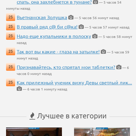
спать, она захлебнется в тумане?
— 5 часов 54
минуты назад
Вьетнамская Золушка
25
— 5 часов 56 минут назад
В правый ряд с@ би с@ка!
25
— 5 часов 57 минут назад
Надо еще купальники в полоску
25
— 5 часов 58 минут
назад
Так вот вы какие - глаза на затылке!
25
— 5 часов 59
минут назад
Признавайтесь, кто спрятал мои таблетки?
25
— 6
часов 0 минут назад
Как прилежный ученик вижу Девы светлый лик...
25
— 6 часов 1 минуту назад
Лучшее в категории