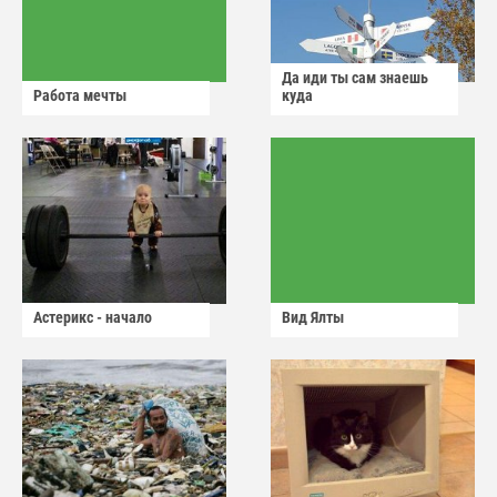
Да иди ты сам знаешь
Работа мечты
куда
Астерикс - начало
Вид Ялты