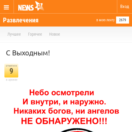
Вход
Развлечения
в мою ленту
2679
Лучшее
Горячее
Новое
С Выходным!
отметили
9
в архиве