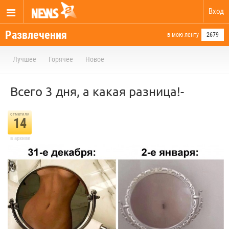
Вход
Развлечения
в мою ленту
2679
Лучшее
Горячее
Новое
Всего 3 дня, а какая разница!-
отметили
14
в архиве