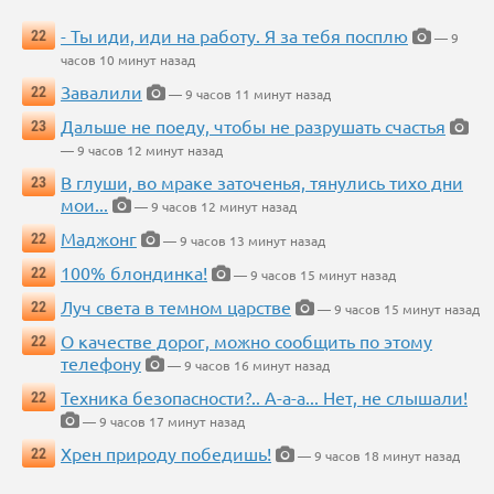
- Ты иди, иди на работу. Я за тебя посплю
22
— 9
часов 10 минут назад
Завалили
22
— 9 часов 11 минут назад
Дальше не поеду, чтобы не разрушать счастья
23
— 9 часов 12 минут назад
В глуши, во мраке заточенья, тянулись тихо дни
23
мои...
— 9 часов 12 минут назад
Маджонг
22
— 9 часов 13 минут назад
100% блондинка!
22
— 9 часов 15 минут назад
Луч света в темном царстве
22
— 9 часов 15 минут назад
О качестве дорог, можно сообщить по этому
22
телефону
— 9 часов 16 минут назад
Техника безопасности?.. А-а-а... Нет, не слышали!
22
— 9 часов 17 минут назад
Хрен природу победишь!
22
— 9 часов 18 минут назад