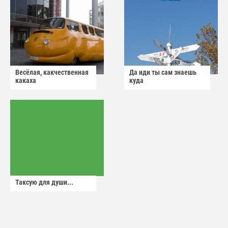
Весёлая, какчественная
Да иди ты сам знаешь
какаха
куда
Таксую для души...