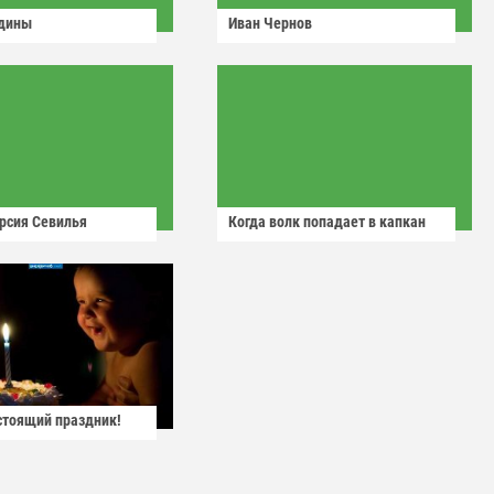
одины
Иван Чернов
рсия Севилья
Когда волк попадает в капкан
астоящий праздник!