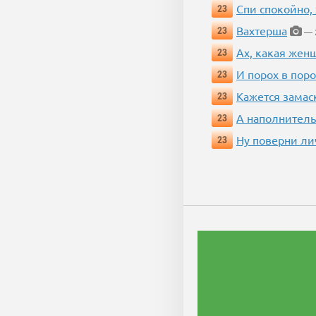
Спи спокойно, 
23
Вахтерша
23
— 2
Ах, какая жен
23
И порох в поро
23
Кажется замас
23
А наполнитель
23
Ну поверни ли
23