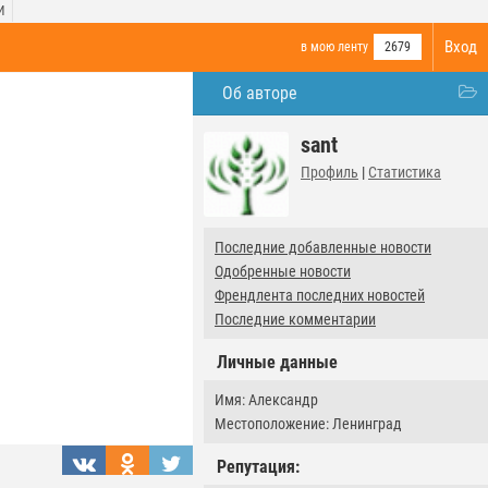
И
Вход
в мою ленту
2679
Об авторе
sant
Профиль
|
Статистика
Последние добавленные новости
Одобренные новости
Френдлента последних новостей
Последние комментарии
Личные данные
Имя: Александр
Местоположение: Ленинград
Репутация: