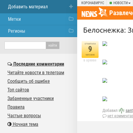
КОРОНАВИРУС
НОВОСТИ
Добавить материал
Развлеч
Метки
Белоснежка: З
Регионы
отметили
9
человек
в архиве
Последние комментарии
Читайте новости в телеграм
Сообщить об ошибке
Топ сайтов
Забаненные участники
Правила
Добавил
sant
Частые вопросы
нет коммента
Ночная тема