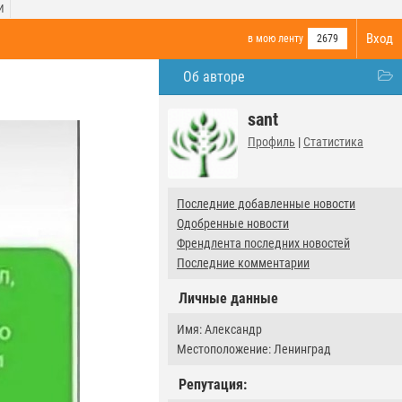
И
Вход
в мою ленту
2679
Об авторе
sant
Профиль
|
Статистика
Последние добавленные новости
Одобренные новости
Френдлента последних новостей
Последние комментарии
Личные данные
Имя: Александр
Местоположение: Ленинград
Репутация: