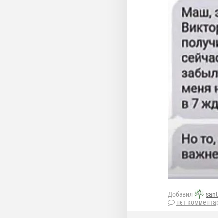
Добавил
sant
нет коммента