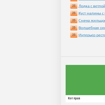
Лодка с ветло
25
Куст малины с
25
Смена жильцо
25
Волшебная си
25
Интерьер рест
25
Кот прав