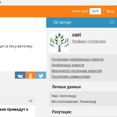
И
Вход
в мою ленту
2679
Об авторе
sant
Профиль
|
Статистика
ет в лесу веточку-
Последние добавленные новости
Одобренные новости
Френдлента последних новостей
Последние комментарии
Личные данные
Имя: Александр
+4
Местоположение: Ленинград
вия приведут к
Репутация: