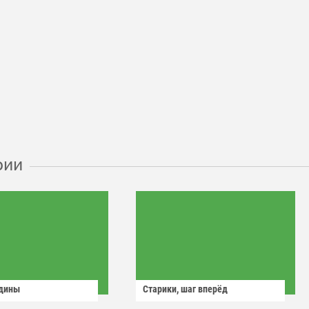
рии
одины
Старики, шаг вперёд