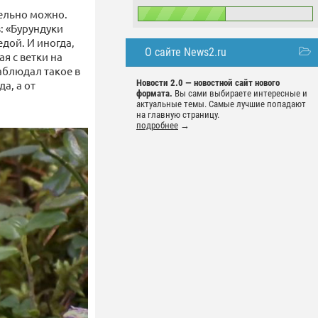
тельно можно.
: «Бурундуки
едой. И иногда,
О сайте News2.ru
я с ветки на
наблюдал такое в
Новости 2.0 — новостной сайт нового
а, а от
формата.
Вы сами выбираете интересные и
актуальные темы. Самые лучшие попадают
на главную страницу.
подробнее
→