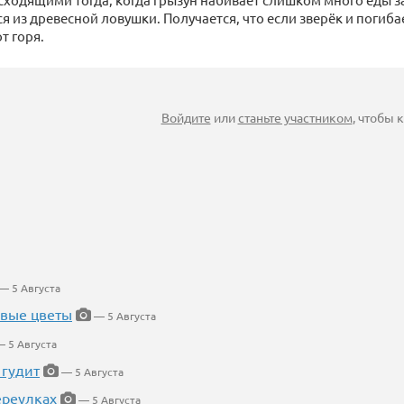
 из древесной ловушки. Получается, что если зверёк и погибае
от горя.
Войдите
или
станьте участником
, чтобы
— 5 Августа
евые цветы
— 5 Августа
 5 Августа
 гудит
— 5 Августа
ереулках
— 5 Августа