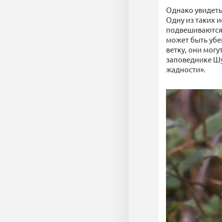
Однако увидеть
Одну из таких 
подвешиваются, 
может быть убе
ветку, они могу
заповеднике Шул
жадности».