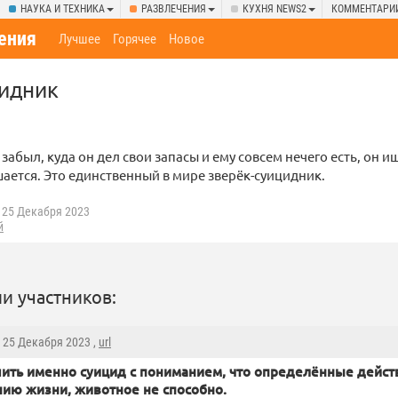
НАУКА И ТЕХНИКА
РАЗВЛЕЧЕНИЯ
КУХНЯ NEWS2
КОММЕНТАРИ
ения
Лучшее
Горячее
Новое
цидник
забыл, куда он дел свои запасы и ему совсем нечего есть, он ищ
шается. Это единственный в мире зверёк-суицидник.
25 Декабря 2023
й
и участников:
, 25 Декабря 2023 ,
url
ить именно суицид с пониманием, что определённые дейст
нию жизни, животное не способно.