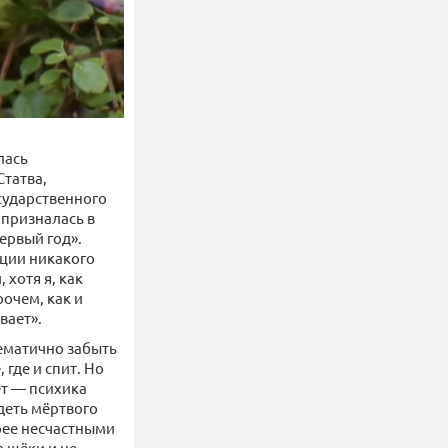
лась
Статва,
сударственного
 призналась в
ервый год».
кции никакого
хотя я, как
рочем, как и
вает».
лематично забыть
 где и спит. Но
ёт — психика
деть мёртвого
орее несчастными
а щёки и не