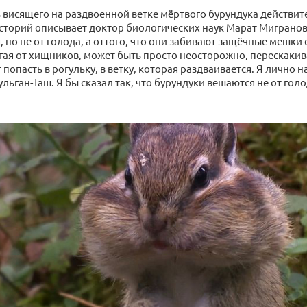
 висящего на раздвоенной ветке мёртвого бурундука действи
историй описывает доктор биологических наук Марат Мигранов
но не от голода, а оттого, что они забивают защёчные мешки 
гая от хищников, может быть просто неосторожно, перескакива
т попасть в рогульку, в ветку, которая раздваивается. Я лично 
ьган-Таш. Я бы сказал так, что бурундуки вешаются не от голод