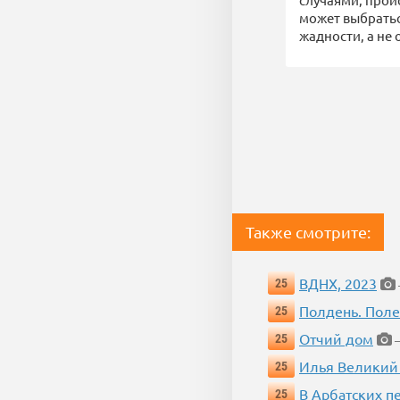
может выбраться
жадности, а не 
Также смотрите:
ВДНХ, 2023
25
Полдень. Пол
25
Отчий дом
25
—
Илья Великий
25
В Арбатских п
25