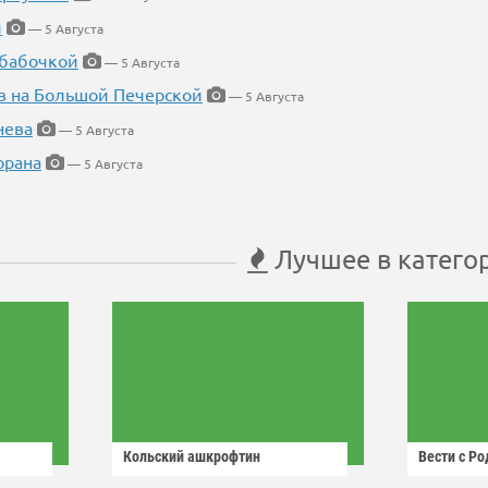
й
— 5 Августа
 бабочкой
— 5 Августа
в на Большой Печерской
— 5 Августа
нева
— 5 Августа
орана
— 5 Августа
Лучшее в катего
Кольский ашкрофтин
Вести с Р