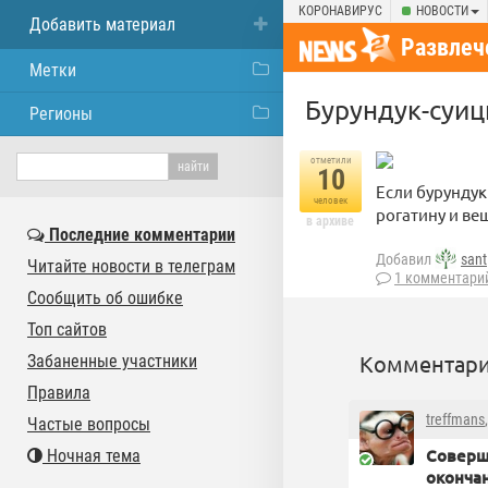
КОРОНАВИРУС
НОВОСТИ
Добавить материал
Развлеч
Метки
Бурундук-суи
Регионы
отметили
10
Если бурундук 
человек
рогатину и ве
в архиве
Последние комментарии
Добавил
sant
Читайте новости в телеграм
1 комментари
Сообщить об ошибке
Топ сайтов
Комментари
Забаненные участники
Правила
treffmans
Частые вопросы
Соверш
Ночная тема
оконча