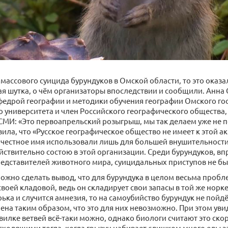
 массового суицида бурундуков в Омской области, то это оказа
я шутка, о чём организаторы впоследствии и сообщили. Анна 
едрой географии и методики обучения географии Омского го
о университета и член Российского географического общества,
СМИ: «Это первоапрельский розыгрыш, мы так делаем уже не п
вила, что «Русское географическое общество не имеет к этой а
 честное имя использовали лишь для большей внушительности, 
йствительно состою в этой организации. Среди бурундуков, вп
редставителей животного мира, суицидальных приступов не бы
можно сделать вывод, что для бурундука в целом весьма проб
оей кладовой, ведь он складирует свои запасы в той же норке,
рька и случится амнезия, то на самоубийство бурундук не пойд
ена таким образом, что это для них невозможно. При этом уви
звилке ветвей всё-таки можно, однако биологи считают это ск
сходящими тогда, когда грызун набивает слишком много еды з