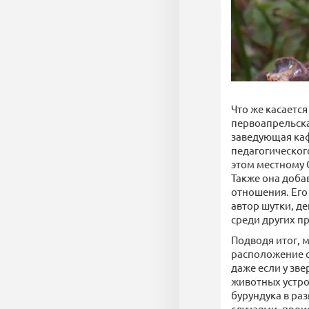
Что же касается
первоапрельска
заведующая каф
педагогическог
этом местному 
Также она доба
отношения. Его
автор шутки, де
среди других п
Подводя итог, 
расположение св
даже если у зве
животных устро
бурундука в ра
случаями, прои