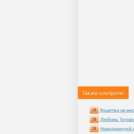
Также смотрите:
Кушетка на ве
28
Любовь Титова
28
Новодевичий м
28