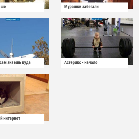
аше
Мурашки забегали
 сам знаешь куда
Астерикс - начало
й интернет