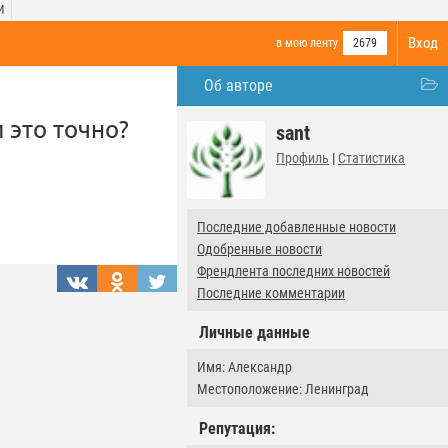
И
Вход
в мою ленту
2679
Об авторе
 это точно?
sant
Профиль
|
Статистика
Последние добавленные новости
Одобренные новости
Френдлента последних новостей
Последние комментарии
Личные данные
Имя: Александр
Местоположение: Ленинград
Репутация: