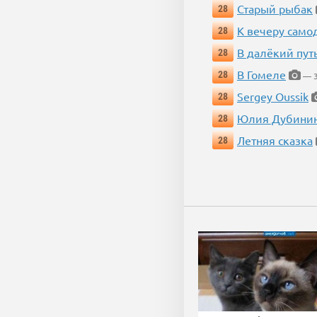
Старый рыбак
28
К вечеру само
28
В далёкий пут
28
В Гомеле
28
— 3
Sergey Oussik
28
Юлия Дубини
28
Летняя сказка
28