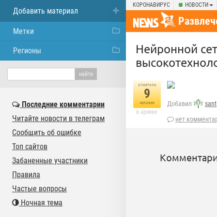
КОРОНАВИРУС
НОВОСТИ
Добавить материал
Развлеч
Метки
Нейронной се
Регионы
высокотехноло
отметили
9
Последние комментарии
Добавил
sant
человек
в архиве
Читайте новости в телеграм
нет коммента
Сообщить об ошибке
Топ сайтов
Комментари
Забаненные участники
Правила
Частые вопросы
Ночная тема