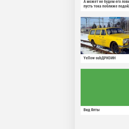
А может не будем его лов
пусть тока поближе подо
Yellow subДРИЗИН
Вид Ялты