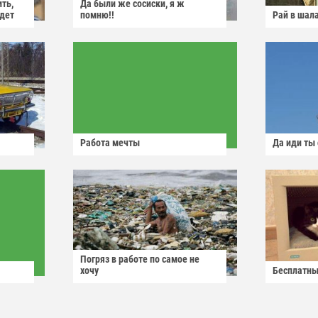
ить,
Да были же сосиски, я ж
йдет
помню!!
Рай в шал
Работа мечты
Да иди ты
Погряз в работе по самое не
хочу
Бесплатны