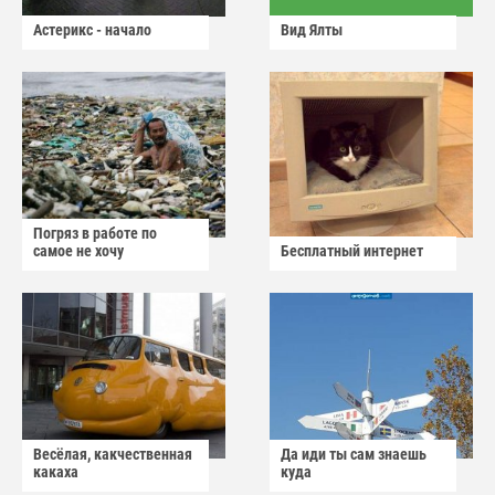
Астерикс - начало
Вид Ялты
Погряз в работе по
самое не хочу
Бесплатный интернет
Весёлая, какчественная
Да иди ты сам знаешь
какаха
куда