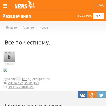
Вход
Развлечения
в мою ленту
2679
Лучшее
Горячее
Новое
Все по-честному.
отметили
6
в архиве
Добавил
X86
5 Декабря 2023
юлька с н2
,
заблоцкий
нет комментариев
Комментарии участников: