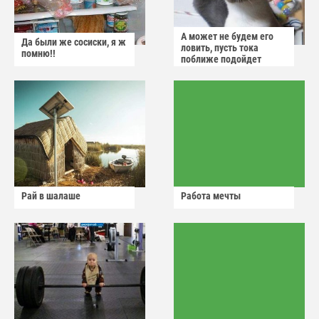
А может не будем его
Да были же сосиски, я ж
ловить, пусть тока
помню!!
поближе подойдет
Рай в шалаше
Работа мечты