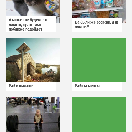
А может не будем его
Да были же сосиски, я ж
ловить, пусть тока
помню!!
поближе подойдет
Рай в шалаше
Работа мечты