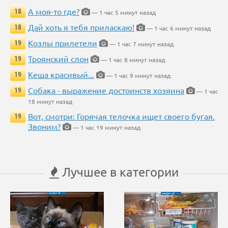
А моя-то где?
18
— 1 час 5 минут назад
Дай хоть я тебя приласкаю!
18
— 1 час 6 минут назад
Козлы прилетели
19
— 1 час 7 минут назад
Троянский слон
19
— 1 час 8 минут назад
Кеша красивый...
19
— 1 час 9 минут назад
Собака - выражение достоинств хозяина
19
— 1 час
18 минут назад
Вот, смотри: Горячая телочка ищет своего бугая.
19
Звоним?
— 1 час 19 минут назад
Лучшее в категории