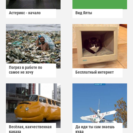
Астерикс - начало
Вид Ялты
Погряз в работе по
самое не хочу
Бесплатный интернет
Весёлая, какчественная
Да иди ты сам знаешь
какаха
куда