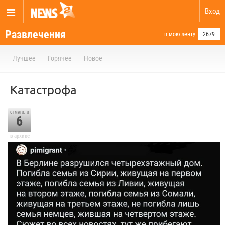
Вход
Развлечения
в мою ленту
2679
Лучшее
Горячее
Новое
Катастрофа
отметили
6
в архиве