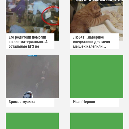
Его родители помогли
Любят...наверное
школе материально..А
специально для меня
остальные ЕГЭ не
мышек налепили...
сдадут
Зримая музыка
Иван Чернов