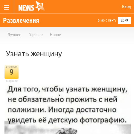
Вход
Развлечения
в мою ленту
2679
Лучшее
Горячее
Новое
Узнать женщину
отметили
9
в архиве