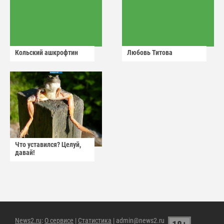
Кольский ашкрофтин
Любовь Титова
Что уставился? Целуй,
давай!
News2.ru
:
О сервисе
|
Статистика
| admin@news2.ru