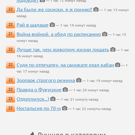
— 1 час 12 минут назад
Да были же сосиски, я ж помню!!
22
— 1 час 13 минут
назад
Рай в шалаше
22
— 1 час 14 минут назад
Война войной, а обед по расписанию
21
— 1 час 15
минут назад
Лучше так, чем животину жизни лишать
22
— 1 час
16 минут назад
Судя по отпечатку, на самокате ехал кабан
22
— 1
час 17 минут назад
Зоопарк строгого режима
22
— 1 час 19 минут назад
Правда о Фукусиме
22
— 1 час 20 минут назад
Отдуплился...)
22
— 1 час 21 минуту назад
Ностальгия по 70-м
22
— 1 час 22 минуты назад
Лучшее в категории