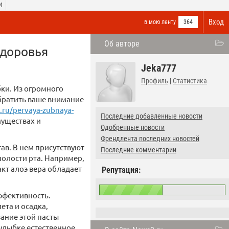
И
Вход
в мою ленту
364
Об авторе
здоровья
Jeka777
Профиль
|
Статистика
ки. Из огромного
братить ваше внимание
e.ru/pervaya-zubnaya-
Последние добавленные новости
муществах и
Одобренные новости
Френдлента последних новостей
ав. В нем присутствуют
Последние комментарии
олости рта. Например,
акт алоэ вера обладает
Репутация:
ффективность.
ета и осадка,
ание этой пасты
улыбке естественное