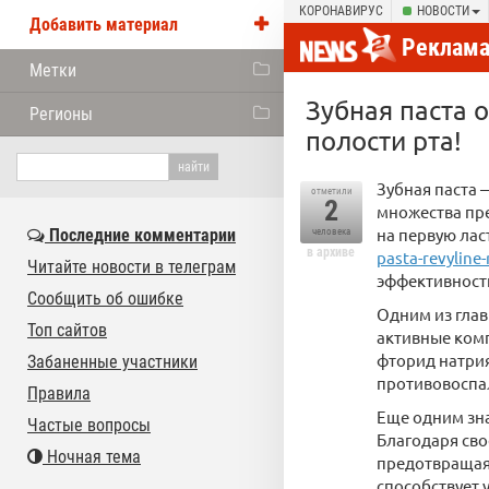
КОРОНАВИРУС
НОВОСТИ
Добавить материал
Реклам
Метки
Зубная паста 
Регионы
полости рта!
Зубная паста 
отметили
2
множества пре
на первую лас
Последние комментарии
человека
в архиве
pasta-revyline
Читайте новости в телеграм
эффективности
Сообщить об ошибке
Одним из глав
Топ сайтов
активные ком
фторид натрия
Забаненные участники
противовоспа
Правила
Еще одним зна
Частые вопросы
Благодаря сво
Ночная тема
предотвращая 
способствует 