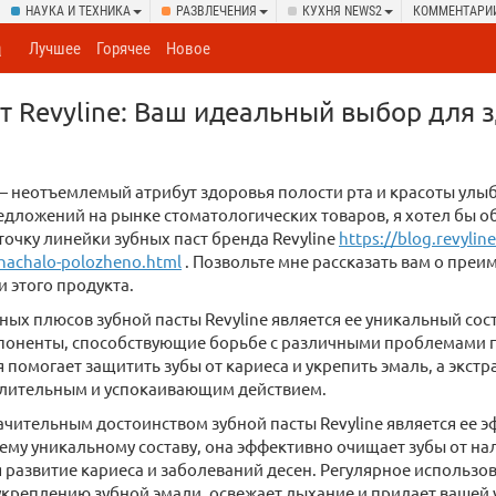
НАУКА И ТЕХНИКА
РАЗВЛЕЧЕНИЯ
КУХНЯ NEWS2
КОММЕНТАРИ
а
Лучшее
Горячее
Новое
от Revyline: Ваш идеальный выбор для 
— неотъемлемый атрибут здоровья полости рта и красоты улыб
дложений на рынке стоматологических товаров, я хотел бы о
точку линейки зубных паст бренда Revyline
https://blog.revylin
-nachalo-polozheno.html
. Позвольте мне рассказать вам о преи
 этого продукта.
ных плюсов зубной пасты Revyline является ее уникальный сост
поненты, способствующие борьбе с различными проблемами п
 помогает защитить зубы от кариеса и укрепить эмаль, а экстр
лительным и успокаивающим действием.
чительным достоинством зубной пасты Revyline является ее э
ему уникальному составу, она эффективно очищает зубы от нал
развитие кариеса и заболеваний десен. Регулярное использов
укреплению зубной эмали, освежает дыхание и придает вашей 