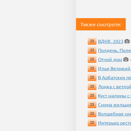
Также смотрите:
ВДНХ, 2023
25
Полдень. Пол
25
Отчий дом
25
—
Илья Великий
25
В Арбатских п
25
Лодка с ветло
25
Куст малины с
25
Смена жильцо
25
Волшебная си
25
Интерьер рест
25