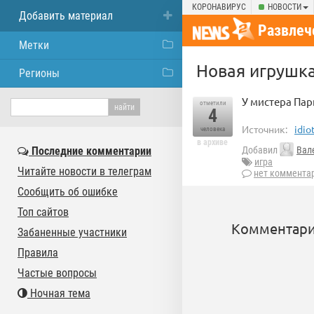
КОРОНАВИРУС
НОВОСТИ
Добавить материал
Развлеч
Метки
Новая игрушка 
Регионы
У мистера Пар
отметили
4
Источник:
idio
человека
в архиве
Последние комментарии
Добавил
Вал
игра
Читайте новости в телеграм
нет коммента
Сообщить об ошибке
Топ сайтов
Комментари
Забаненные участники
Правила
Частые вопросы
Ночная тема