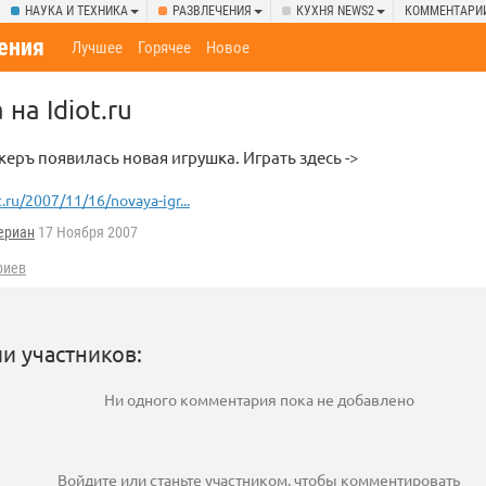
НАУКА И ТЕХНИКА
РАЗВЛЕЧЕНИЯ
КУХНЯ NEWS2
КОММЕНТАРИ
ения
Лучшее
Горячее
Новое
на Idiot.ru
керъ появилась новая игрушка. Играть здесь ->
t.ru/2007/11/16/novaya-igr...
ериан
17 Ноября 2007
риев
и участников:
Ни одного комментария пока не добавлено
Войдите
или
станьте участником
, чтобы комментировать