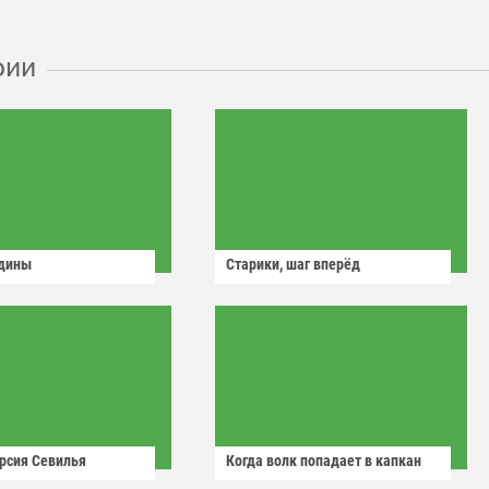
рии
одины
Старики, шаг вперёд
рсия Севилья
Когда волк попадает в капкан