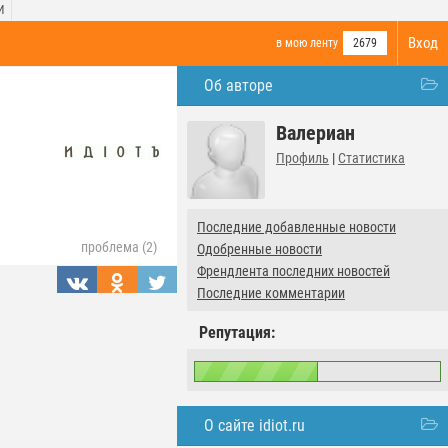
И
Вход
в мою ленту
2679
Об авторе
Валериан
Профиль
|
Статистика
Последние добавленные новости
проблема (2)
Одобренные новости
Френдлента последних новостей
Последние комментарии
Репутация:
О сайте idiot.ru