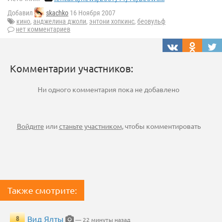
Добавил
skachko
16 Ноября 2007
кино
,
анджелина джоли
,
энтони хопкинс
,
беовульф
нет комментариев
Комментарии участников:
Ни одного комментария пока не добавлено
Войдите
или
станьте участником
, чтобы комментировать
Также смотрите:
Вид Ялты
8
— 22 минуты назад