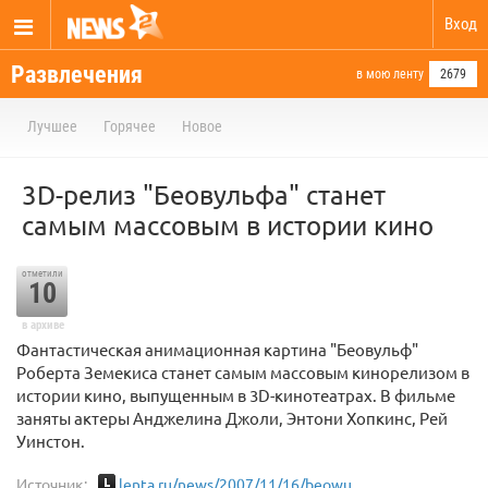
Вход
Развлечения
в мою ленту
2679
Лучшее
Горячее
Новое
3D-релиз "Беовульфа" станет
самым массовым в истории кино
отметили
10
в архиве
Фантастическая анимационная картина "Беовульф"
Роберта Земекиса станет самым массовым кинорелизом в
истории кино, выпущенным в 3D-кинотеатрах. В фильме
заняты актеры Анджелина Джоли, Энтони Хопкинс, Рей
Уинстон.
Источник:
lenta.ru/news/2007/11/16/beowu...