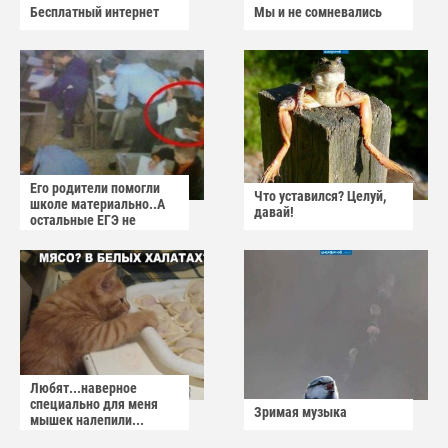
Бесплатный интернет
Мы и не сомневались
Его родители помогли
Что уставился? Целуй,
школе материально..А
давай!
остальные ЕГЭ не
сдадут
Любят...наверное
специально для меня
Зримая музыка
мышек налепили...