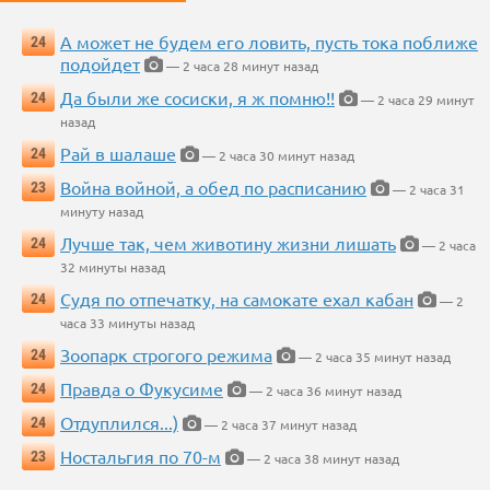
А может не будем его ловить, пусть тока поближе
24
подойдет
— 2 часа 28 минут назад
Да были же сосиски, я ж помню!!
24
— 2 часа 29 минут
назад
Рай в шалаше
24
— 2 часа 30 минут назад
Война войной, а обед по расписанию
23
— 2 часа 31
минуту назад
Лучше так, чем животину жизни лишать
24
— 2 часа
32 минуты назад
Судя по отпечатку, на самокате ехал кабан
24
— 2
часа 33 минуты назад
Зоопарк строгого режима
24
— 2 часа 35 минут назад
Правда о Фукусиме
24
— 2 часа 36 минут назад
Отдуплился...)
24
— 2 часа 37 минут назад
Ностальгия по 70-м
23
— 2 часа 38 минут назад