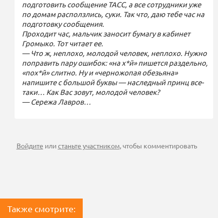
подготовить сообщение ТАСС, а все сотрудники уже
по домам расползлись, суки. Так что, даю тебе час на
подготовку сообщения.
Проходит час, мальчик заносит бумагу в кабинет
Громыко. Тот читает ее.
— Что ж, неплохо, молодой человек, неплохо. Нужно
поправить пару ошибок: «на х*й» пишется раздельно,
«пох*й» слитно. Ну и «черножопая обезьяна»
напишите с большой буквы — наследный принц все-
таки… Как Вас зовут, молодой человек?
— Сережа Лавров…
Войдите
или
станьте участником
, чтобы комментировать
Также смотрите: