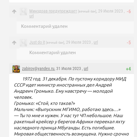
Минздрав предупреждает
, 29 Июля 2023 ,
-6
[вечный бан]
url
Комментарий удален
Just do it
, 29 Июля 2023 ,
url
-5
[вечный бан]
Комментарий удален
zabirov@yandex.ru
, 31 Июля 2023 ,
url
+4
1972 год. 31 декабря. По пустому коридору МИД
СССР идет министр иностранных дел Андрей
Андреич Громыко. Ему навстречу — молодой
человек.
Громыко: «Стой, кто таков?»
Мальчик: «Выпускник МГИМО, работаю здесь…»
— Ты то мне и нужен. У нас тут ЧП небольшое. Наш
ракетный крейсер у берегов Африки переехал яхту
наследного принца Мбуганды. Есть погибшие.
Мировая общественность возмущена. Нужно срочно