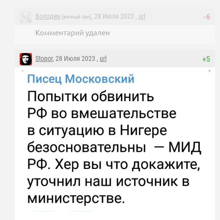
Володин
, 28 Июля 2023 ,
url
-6
[вечный бан]
Комментарий удален
Stopor
, 28 Июля 2023 ,
url
+5