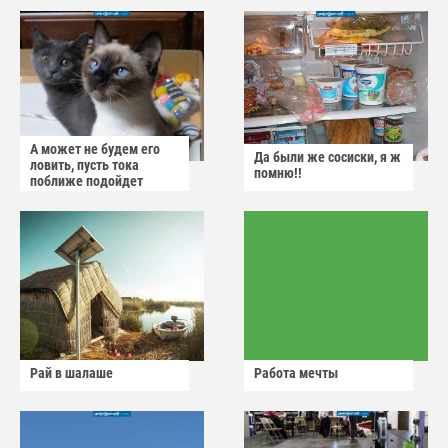
А может не будем его
Да были же сосиски, я ж
ловить, пусть тока
помню!!
поближе подойдет
Рай в шалаше
Работа мечты