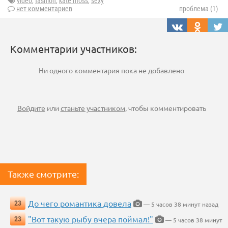
video
,
fashion
,
kate moss
,
sexy
нет комментариев
проблема (1)
Комментарии участников:
Ни одного комментария пока не добавлено
Войдите
или
станьте участником
, чтобы комментировать
Также смотрите:
До чего романтика довела
23
— 5 часов 38 минут назад
"Вот такую рыбу вчера поймал!"
23
— 5 часов 38 минут