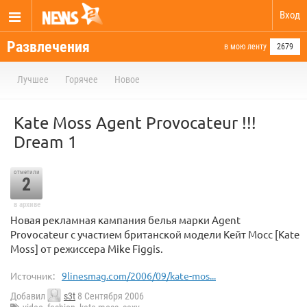
Вход
Развлечения
в мою ленту
2679
Лучшее
Горячее
Новое
Kate Moss Agent Provocateur !!!
Dream 1
отметили
2
в архиве
Новая рекламная кампания белья марки Agent
Provocateur с участием британской модели Кейт Мосс [Kate
Moss] от режиссера Mike Figgis.
Источник:
9linesmag.com/2006/09/kate-mos...
Добавил
s3t
8 Сентября 2006