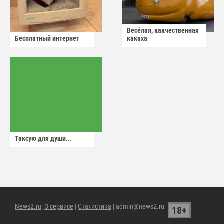
Весёлая, какчественная
Бесплатный интернет
какаха
Таксую для души...
News2.ru
:
О сервисе
|
Статистика
| admin@news2.ru
18+