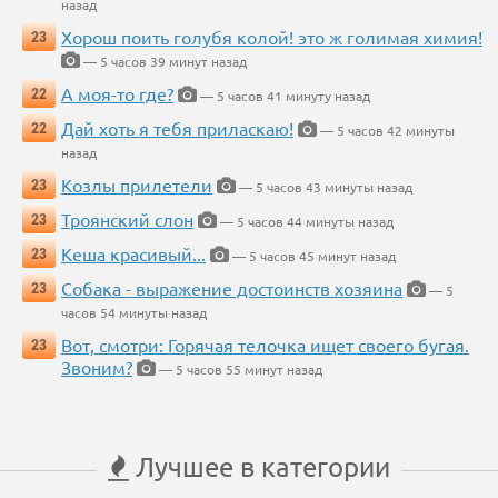
назад
Хорош поить голубя колой! это ж голимая химия!
23
— 5 часов 39 минут назад
А моя-то где?
22
— 5 часов 41 минуту назад
Дай хоть я тебя приласкаю!
22
— 5 часов 42 минуты
назад
Козлы прилетели
23
— 5 часов 43 минуты назад
Троянский слон
23
— 5 часов 44 минуты назад
Кеша красивый...
23
— 5 часов 45 минут назад
Собака - выражение достоинств хозяина
23
— 5
часов 54 минуты назад
Вот, смотри: Горячая телочка ищет своего бугая.
23
Звоним?
— 5 часов 55 минут назад
Лучшее в категории