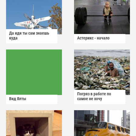
Да иди ты сам знаешь
куда
Астерикс - начало
Погряз в работе по
Вид Ялты
самое не хочу