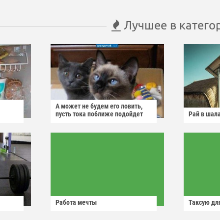
Лучшее в катего
А может не будем его ловить,
пусть тока поближе подойдет
Рай в шал
Работа мечты
Таксую для