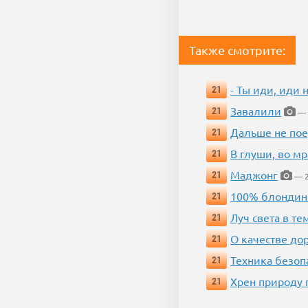
Также смотрите:
- Ты иди, иди 
21
Завалили
21
— 
Дальше не пое
21
В глуши, во мр
21
Маджонг
21
— 2
100% блондин
21
Луч света в те
21
О качестве до
21
Техника безопас
21
Хрен природу 
21