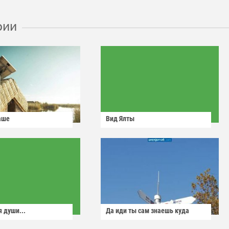
рии
аше
Вид Ялты
 души...
Да иди ты сам знаешь куда