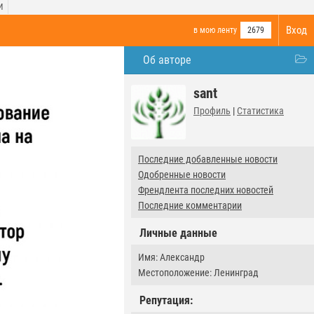
И
Вход
в мою ленту
2679
Об авторе
sant
Профиль
|
Статистика
Последние добавленные новости
Одобренные новости
Френдлента последних новостей
Последние комментарии
Личные данные
Имя: Александр
Местоположение: Ленинград
Репутация: