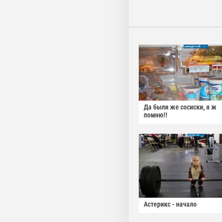
Да были же сосиски, я ж
помню!!
Астерикс - начало