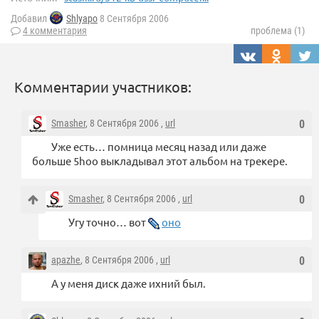
Добавил
Shlyapo
8 Сентября 2006
4 комментария
проблема (1)
Комментарии участников:
Smasher
, 8 Сентября 2006 ,
url
0
Уже есть… помница месяц назад или даже
больше 5hoo выкладывал этот альбом на трекере.
Smasher
, 8 Сентября 2006 ,
url
0
Угу точно… вот
оно
apazhe
, 8 Сентября 2006 ,
url
0
А у меня диск даже ихний был.