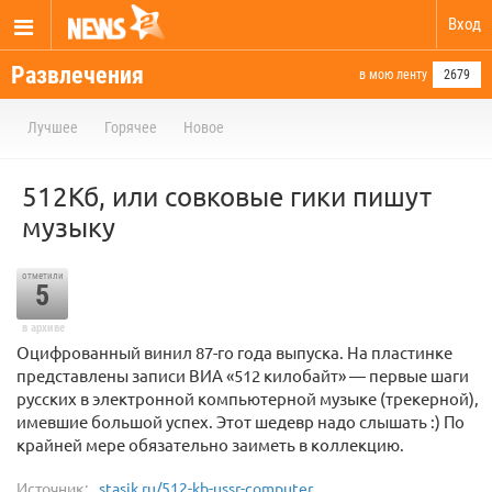
Вход
Развлечения
в мою ленту
2679
Лучшее
Горячее
Новое
512Кб, или совковые гики пишут
музыку
отметили
5
в архиве
Оцифрованный винил 87-го года выпуска. На пластинке
представлены записи ВИА «512 килобайт» — первые шаги
русских в электронной компьютерной музыке (трекерной),
имевшие большой успех. Этот шедевр надо слышать :) По
крайней мере обязательно заиметь в коллекцию.
Источник:
stasik.ru/512-kb-ussr-computer...