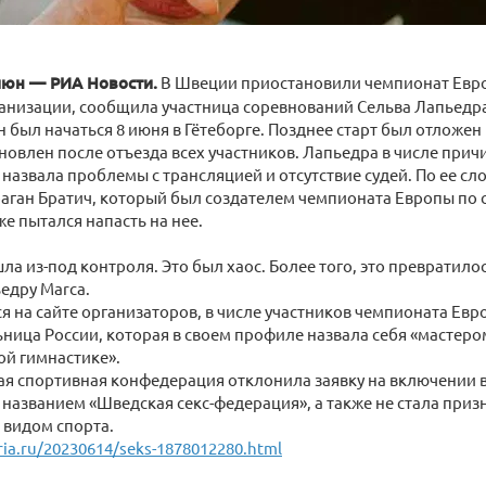
юн — РИА Новости.
В Швеции приостановили чемпионат Европ
анизации, сообщила участница соревнований Сельва Лапьедра
 был начаться 8 июня в Гётеборге. Позднее старт был отложен 
новлен после отъезда всех участников. Лапьедра в числе при
назвала проблемы с трансляцией и отсутствие судей. По ее сл
аган Братич, который был создателем чемпионата Европы по се
же пытался напасть на нее.
ла из-под контроля. Это был хаос. Более того, это превратило
едру Marca.
я на сайте организаторов, в числе участников чемпионата Ев
ница России, которая в своем профиле назвала себя «мастеро
ой гимнастике».
ая спортивная конфедерация отклонила заявку на включении 
названием «Шведская секс-федерация», а также не стала призн
видом спорта.
.ria.ru/20230614/seks-1878012280.html