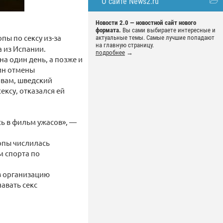
О сайте News2.ru
Новости 2.0 — новостной сайт нового
формата.
Вы сами выбираете интересные и
ы по сексу из-за
актуальные темы. Самые лучшие попадают
на главную страницу.
 из Испании.
подробнее
→
на один день, а позже и
чин отмены
овам, шведский
ксу, отказался ей
сь в фильм ужасов», —
ропы числилась
м спорта по
в организацию
авать секс