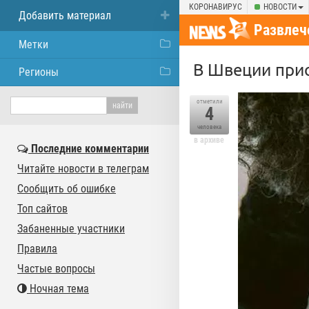
КОРОНАВИРУС
НОВОСТИ
Добавить материал
Развлеч
Метки
В Швеции прио
Регионы
отметили
4
человека
в архиве
Последние комментарии
Читайте новости в телеграм
Сообщить об ошибке
Топ сайтов
Забаненные участники
Правила
Частые вопросы
Ночная тема