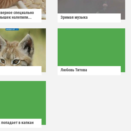
аверное специально
мышек налепили...
Зримая музыка
Любовь Титова
 попадает в капкан