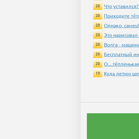
Что уставился?
20
Приходите тёт
20
Однако, самец!
20
Это нарисовал
20
Волга - машин
20
Бесплатный ин
20
О....тёпленькая
20
Куда летим ш
19