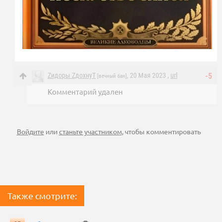
Zидоpы ZдохнуT
, 20 Мая 2023 ,
url
-5
[вечный бан]
Комментарий удален
Войдите
или
станьте участником
, чтобы комментировать
Также смотрите: