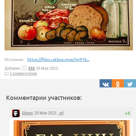
Источник:
https://files.catbox.moe/jm91b...
Добавил
X86
20 Мая 2023
2 комментария
Комментарии участников:
Stopor
, 20 Мая 2023 ,
url
+4