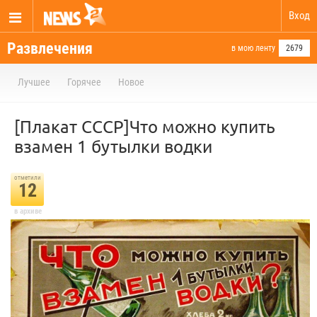
Вход
Развлечения
в мою ленту
2679
Лучшее
Горячее
Новое
[Плакат СССР]Что можно купить
взамен 1 бутылки водки
отметили
12
в архиве