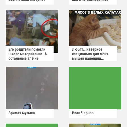
Его родители помогли
Любят...наверное
школе материально..А
специально для меня
остальные ЕГЭ не
мышек налепили...
сдадут
Зримая музыка
Иван Чернов