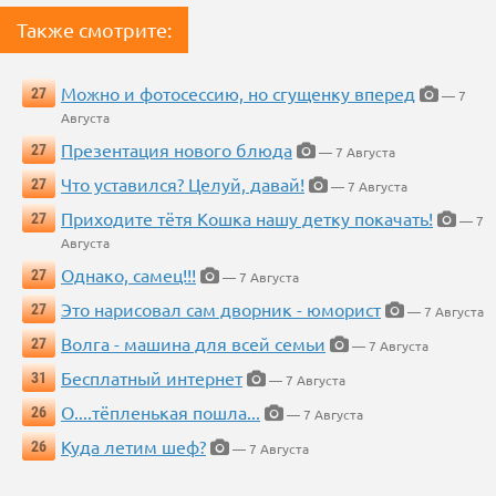
Также смотрите:
Можно и фотосессию, но сгущенку вперед
27
— 7
Августа
Презентация нового блюда
27
— 7 Августа
Что уставился? Целуй, давай!
27
— 7 Августа
Приходите тётя Кошка нашу детку покачать!
27
— 7
Августа
Однако, самец!!!
27
— 7 Августа
Это нарисовал сам дворник - юморист
27
— 7 Августа
Волга - машина для всей семьи
27
— 7 Августа
Бесплатный интернет
31
— 7 Августа
О....тёпленькая пошла...
26
— 7 Августа
Куда летим шеф?
26
— 7 Августа