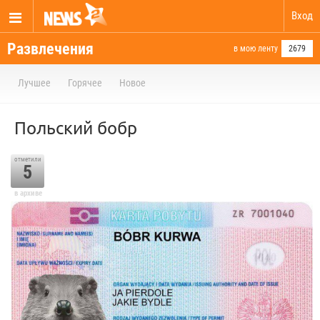
Вход
Развлечения
в мою ленту
2679
Лучшее
Горячее
Новое
Польский бобр
отметили
5
в архиве