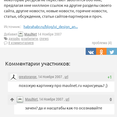
предлагая мне миллион ссылок на другие разделы своего
сайта, другие новости, новые новости, горячие новости,
статьи, обсуждения, статьи сайтов-партнеров и проч.
Источник:
habrahabr.ru/blog/ui_design_an...
Добавил
MaulNet
14 Ноября 2007
дизайн
,
юзабилити
,
cnews
8 комментариев
проблема (4)
Комментарии участников:
greatorange
, 14 Ноября 2007 ,
url
+1
похожую картинку про maulnet.ru нарисуешь? ;)
MaulNet
, 14 Ноября 2007 ,
url
0
зачем? да и масштабы как-то осознавайте