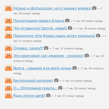
Можно и фотосессию, но сгущенку вперед
24
— 1
час 28 минут назад
Презентация нового блюда
24
— 1 час 29 минут назад
Что уставился? Целуй, давай!
24
— 1 час 30 минут назад
Приходите тётя Кошка нашу детку покачать!
24
— 1
час 31 минуту назад
Однако, самец!!!
24
— 1 час 31 минуту назад
Это нарисовал сам дворник - юморист
24
— 1 час 32
минуты назад
Волга - машина для всей семьи
24
— 1 час 34 минуты
назад
Бесплатный интернет
24
— 1 час 35 минут назад
О....тёпленькая пошла...
23
— 1 час 36 минут назад
Куда летим шеф?
23
— 1 час 37 минут назад