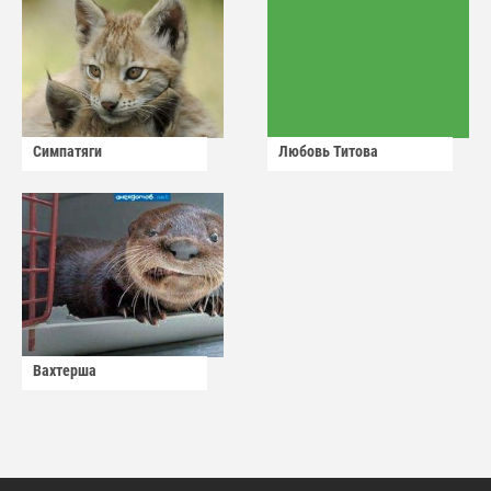
Симпатяги
Любовь Титова
Вахтерша