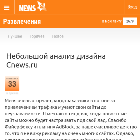
Вход
Развлечения
в мою ленту
2679
Лучшее
Горячее
Новое
Небольшой анализ дизайна
Cnews.ru
отметили
33
в архиве
Меня очень огорчает, когда заказчики в погоне за
привлечением трафика мучают свои сайты до
неузнаваемости. Я мечтаю о тех днях, когда новостные
сайты можно будет настраивать под свой лад. Спасибо
Файерфоксу и плагину AdBlock, за наше счастливое детство
то, что я не вижу рекламу на очень многих сайтах. Однако,
некоторые ресурсы не перестают заботится обо мне,