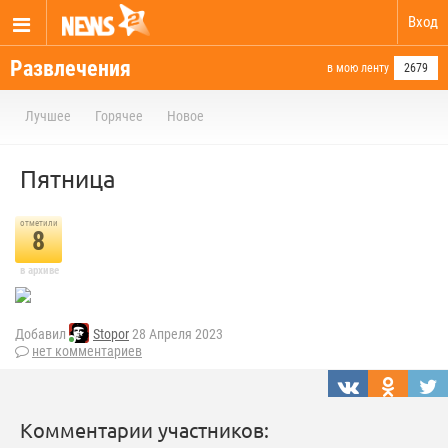
Вход
Развлечения
в мою ленту
2679
Лучшее
Горячее
Новое
Пятница
отметили
8
в архиве
Добавил
Stopor
28 Апреля 2023
нет комментариев
Комментарии участников: