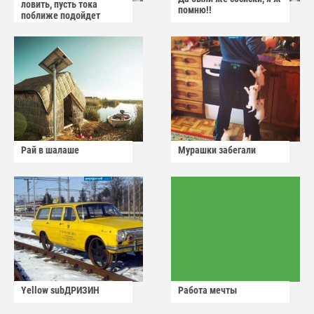
ловить, пусть тока
помню!!
поближе подойдет
Рай в шалаше
Мурашки забегали
Yellow subДРИЗИН
Работа мечты