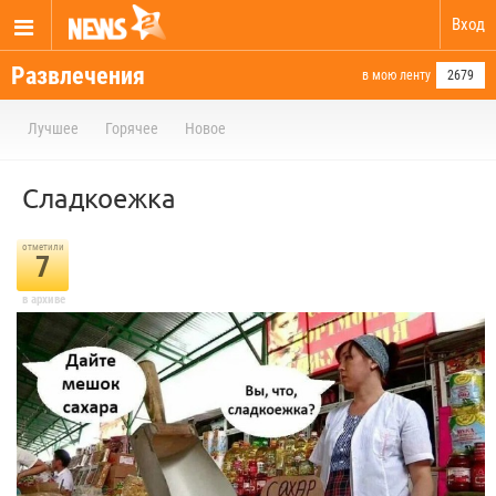
Вход
Развлечения
в мою ленту
2679
Лучшее
Горячее
Новое
Сладкоежка
отметили
7
в архиве