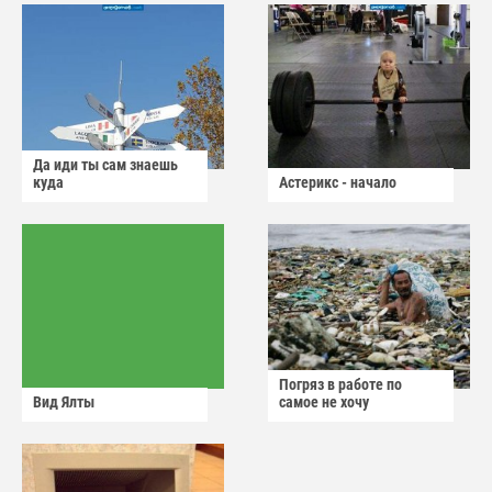
Да иди ты сам знаешь
куда
Астерикс - начало
Погряз в работе по
Вид Ялты
самое не хочу