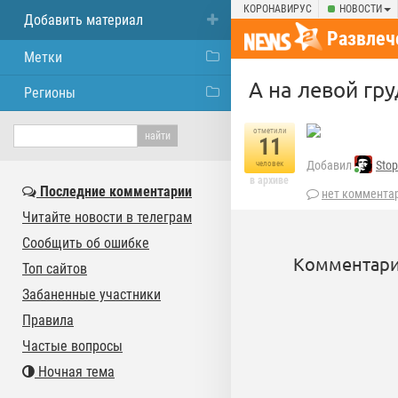
КОРОНАВИРУС
НОВОСТИ
Добавить материал
Развлеч
Метки
А на левой гру
Регионы
отметили
11
Добавил
Stop
человек
в архиве
Последние комментарии
нет коммента
Читайте новости в телеграм
Сообщить об ошибке
Комментари
Топ сайтов
Забаненные участники
Правила
Частые вопросы
Ночная тема