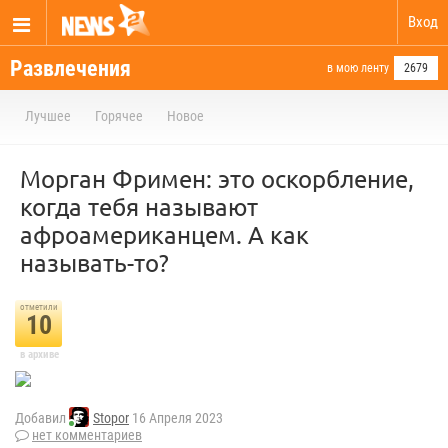
Вход
Развлечения
в мою ленту
2679
Лучшее
Горячее
Новое
Морган Фримен: это оскорбление,
когда тебя называют
афроамериканцем. А как
называть-то?
отметили
10
в архиве
Добавил
Stopor
16 Апреля 2023
нет комментариев