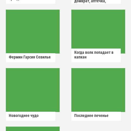
домкрат, аптечка,
аварийный знак
Когда волк попадает в
Фермин Гарсия Севилья
капкан
Новогоднее чудо
Последнее печенье