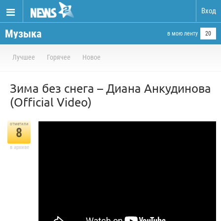
Вход
Музыка
в мою ленту
20
Лучшее
Горячее
Новое
Зима без снега – Диана Анкудинова
(Official Video)
отметили
8
в архиве