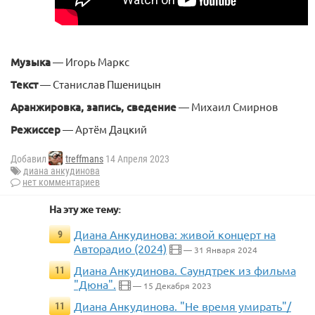
Музыка
— Игорь Маркс
Текст
— Станислав Пшеницын
Аранжировка, запись, сведение
— Михаил Смирнов
Режиссер
— Артём Дацкий
Добавил
treffmans
14 Апреля 2023
диана анкудинова
нет комментариев
На эту же тему:
Диана Анкудинова: живой концерт на
9
Авторадио (2024)
— 31 Января 2024
Диана Анкудинова. Саундтрек из фильма
11
"Дюна".
— 15 Декабря 2023
Диана Анкудинова. "Не время умирать"/
11