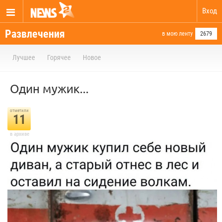
Вход
Развлечения
в мою ленту
2679
Лучшее
Горячее
Новое
Один мужик...
отметили
11
в архиве