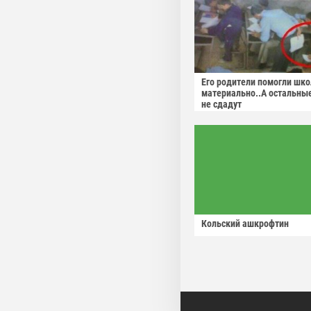
Его родители помогли шко
материально..А остальны
не сдадут
Кольский ашкрофтин