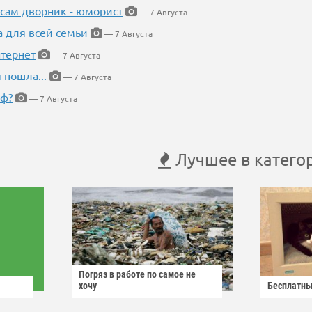
 сам дворник - юморист
— 7 Августа
а для всей семьи
— 7 Августа
тернет
— 7 Августа
 пошла...
— 7 Августа
еф?
— 7 Августа
Лучшее в катего
Погряз в работе по самое не
хочу
Бесплатны