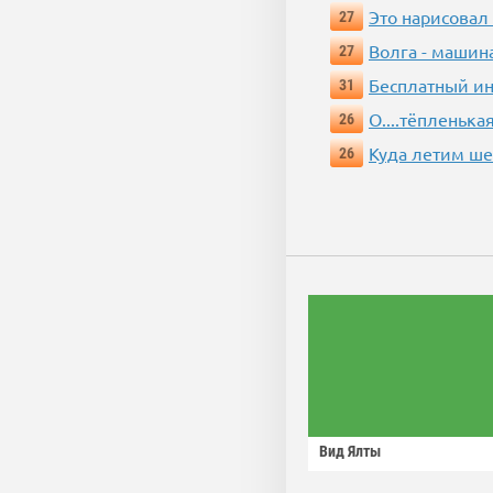
Это нарисовал
27
Волга - машин
27
Бесплатный ин
31
О....тёпленькая
26
Куда летим ш
26
Вид Ялты