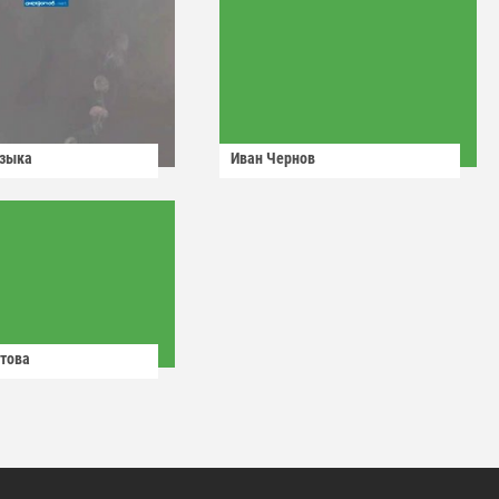
узыка
Иван Чернов
това