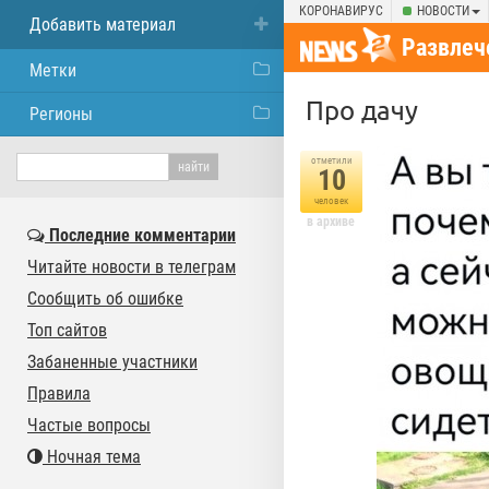
КОРОНАВИРУС
НОВОСТИ
Добавить материал
Развлеч
Метки
Про дачу
Регионы
отметили
10
человек
в архиве
Последние комментарии
Читайте новости в телеграм
Сообщить об ошибке
Топ сайтов
Забаненные участники
Правила
Частые вопросы
Ночная тема