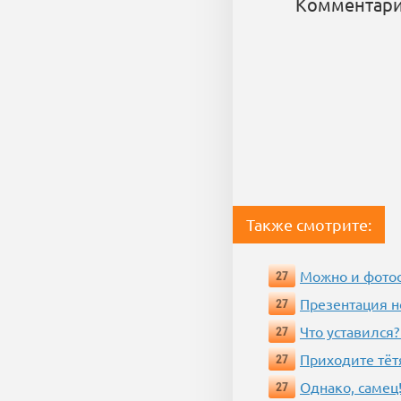
Комментари
Также смотрите:
Можно и фотос
27
Презентация 
27
Что уставился?
27
Приходите тёт
27
Однако, самец!
27