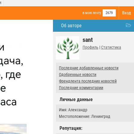
И
Вход
в мою ленту
2679
Об авторе
sant
Профиль
|
Статистика
Последние добавленные новости
Одобренные новости
Френдлента последних новостей
Последние комментарии
Личные данные
Имя: Александр
Местоположение: Ленинград
Репутация: