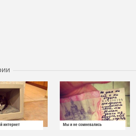
рии
й интернет
Мы и не сомневались