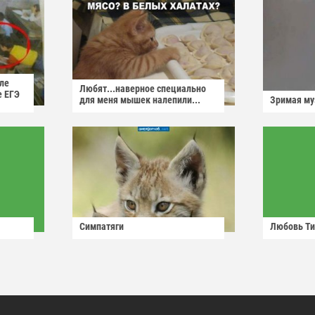
ле
Любят...наверное специально
е ЕГЭ
для меня мышек налепили...
Зримая м
Симпатяги
Любовь Ти