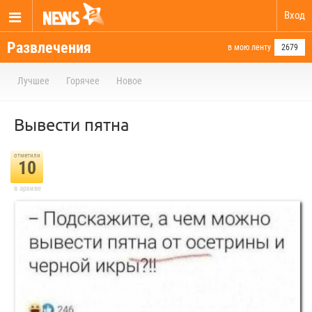
Вход
Развлечения
в мою ленту
2679
Лучшее
Горячее
Новое
Вывести пятна
отметили
10
в архиве