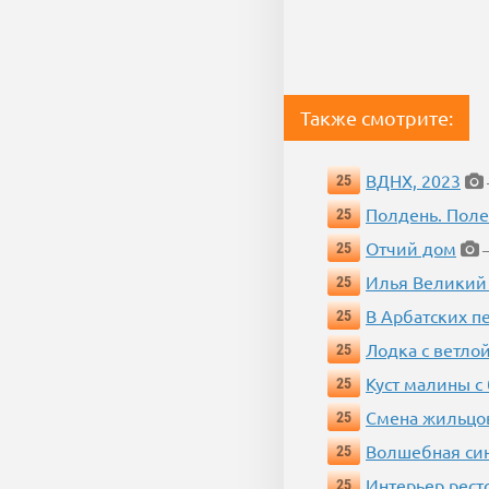
Также смотрите:
ВДНХ, 2023
25
Полдень. Пол
25
Отчий дом
25
—
Илья Великий
25
В Арбатских п
25
Лодка с ветло
25
Куст малины с
25
Смена жильцо
25
Волшебная си
25
Интерьер рест
25