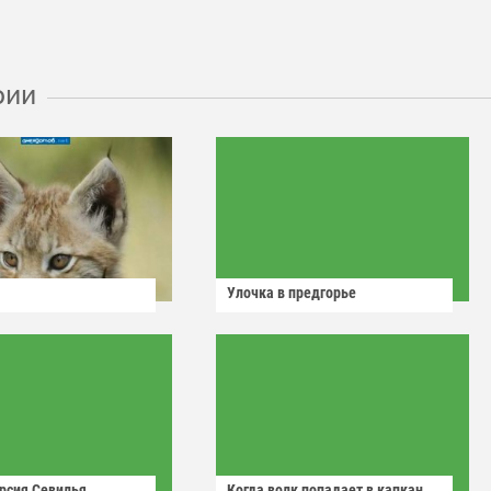
рии
Улочка в предгорье
рсия Севилья
Когда волк попадает в капкан