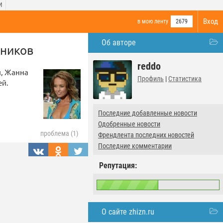
И
Вход
в мою ленту
2679
Об авторе
нников
reddo
и, Жанна
Профиль
|
Статистика
ей.
Последние добавленные новости
Одобренные новости
проблема (1)
Френдлента последних новостей
Последние комментарии
Репутация:
О сайте zhizn.ru