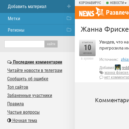
КОРОНАВИРУС
НОВОСТИ
Добавить материал
Развлеч
Метки
Жанна Фриске 
Регионы
Увидев, что н
отметили
10
пригрозила им
человек
в архиве
Источник:
zhiz
Последние комментарии
Добавил
red
Читайте новости в телеграм
жанна фриске
нет коммента
Сообщить об ошибке
Топ сайтов
Забаненные участники
Комментари
Правила
Частые вопросы
Ночная тема