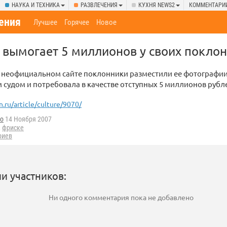
НАУКА И ТЕХНИКА
РАЗВЛЕЧЕНИЯ
КУХНЯ NEWS2
КОММЕНТАРИ
ения
Лучшее
Горячее
Новое
вымогает 5 миллионов у своих покло
а неофициальном сайте поклонники разместили ее фотографи
 судом и потребовала в качестве отступных 5 миллионов рубл
n.ru/article/culture/9070/
do
14 Ноября 2007
,
фриске
риев
и участников:
Ни одного комментария пока не добавлено