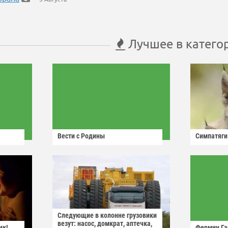
Лучшее в катего
Вести с Родины
Симпатяги
Следующие в колонне грузовики
везут: насос, домкрат, аптечка,
ик!
Фермин Га