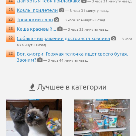
Дай хоть я тебя приласкаю!
22
— 3 часа 31 минуту назад
Козлы прилетели
23
— 3 часа 31 минуту назад
Троянский слон
23
— 3 часа 32 минуты назад
Кеша красивый...
23
— 3 часа 33 минуты назад
Собака - выражение достоинств хозяина
22
— 3 часа
43 минуты назад
Вот, смотри: Горячая телочка ищет своего бугая.
22
Звоним?
— 3 часа 44 минуты назад
Лучшее в категории