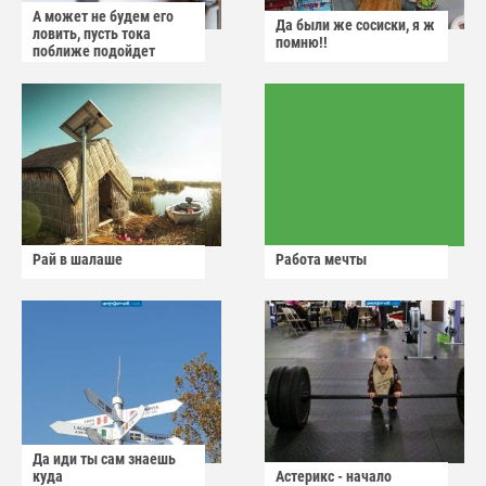
А может не будем его
Да были же сосиски, я ж
ловить, пусть тока
помню!!
поближе подойдет
Рай в шалаше
Работа мечты
Да иди ты сам знаешь
куда
Астерикс - начало