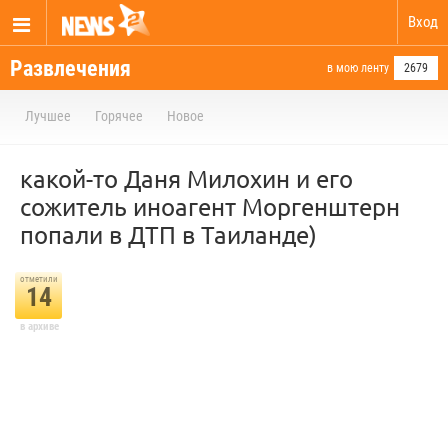
Вход
Развлечения
в мою ленту
2679
Лучшее
Горячее
Новое
какой-то Даня Милохин и его
сожитель иноагент Моргенштерн
попали в ДТП в Таиланде)
отметили
14
в архиве