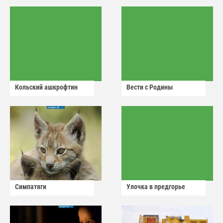
Кольский ашкрофтин
Вести с Родины
Симпатяги
Улочка в предгорье