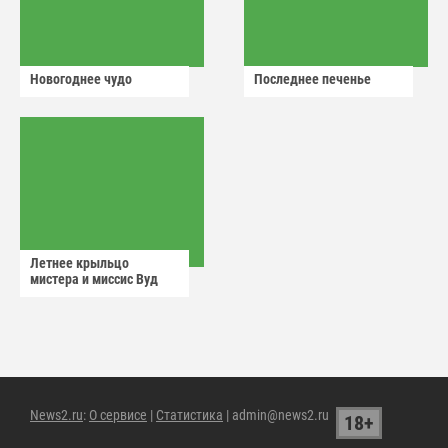
Новогоднее чудо
Последнее печенье
Летнее крыльцо
мистера и миссис Вуд
News2.ru
:
О сервисе
|
Статистика
| admin@news2.ru
18+