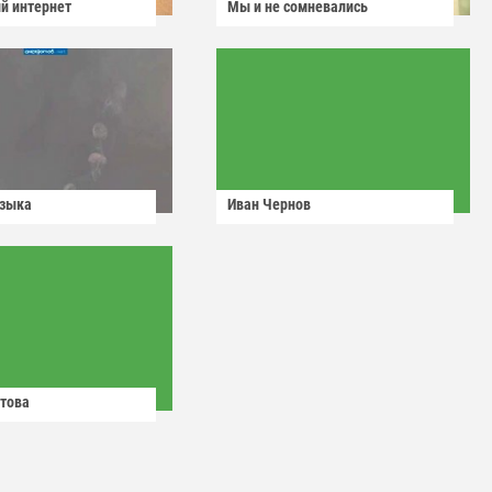
й интернет
Мы и не сомневались
узыка
Иван Чернов
това