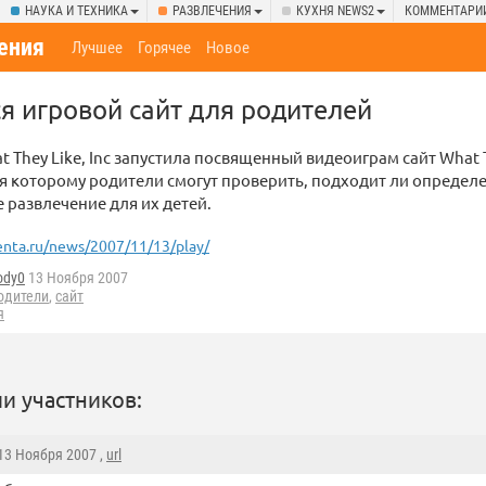
НАУКА И ТЕХНИКА
РАЗВЛЕЧЕНИЯ
КУХНЯ NEWS2
КОММЕНТАРИ
ения
Лучшее
Горячее
Новое
ся игровой сайт для родителей
 They Like, Inc запустила посвященный видеоиграм сайт What 
ря которому родители смогут проверить, подходит ли определ
развлечение для их детей.
enta.ru/news/2007/11/13/play/
ody0
13 Ноября 2007
одители
,
сайт
я
и участников:
 13 Ноября 2007 ,
url