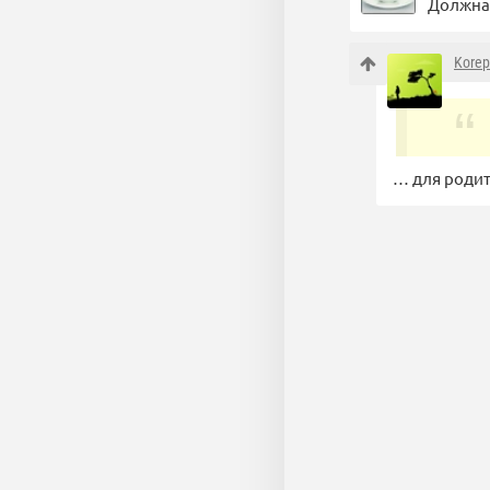
Должна 
Korep
… для родит