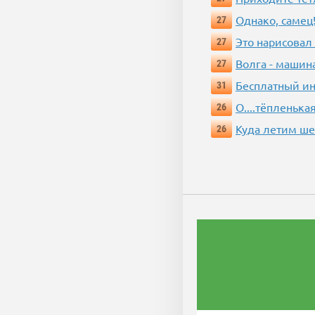
Однако, самец!
27
Это нарисовал
27
Волга - машин
27
Бесплатный ин
31
О....тёпленькая
26
Куда летим ш
26