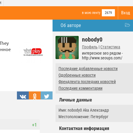
И
Вход
в мою ленту
2679
Об авторе
nobody0
They
Профиль
|
Статистика
енное
интересное seo рядом -
http://www.seoups.com/
Последние добавленные новости
Одобренные новости
Френдлента последних новостей
Последние комментарии
Личные данные
Имя: nobody0 Aka Александр
Местоположение: Петербург
+1
Контактная информация