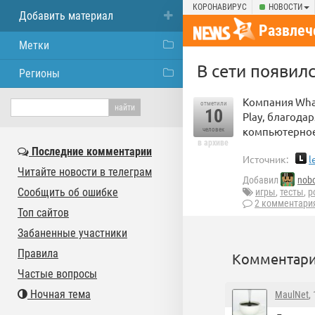
КОРОНАВИРУС
НОВОСТИ
Добавить материал
Развлеч
Метки
В сети появил
Регионы
Компания What
отметили
10
Play, благода
компьютерное 
человек
в архиве
Последние комментарии
Источник:
l
Читайте новости в телеграм
Добавил
nob
Сообщить об ошибке
игры
,
тесты
,
р
2 комментари
Топ сайтов
Забаненные участники
Правила
Комментари
Частые вопросы
Ночная тема
MaulNet
,