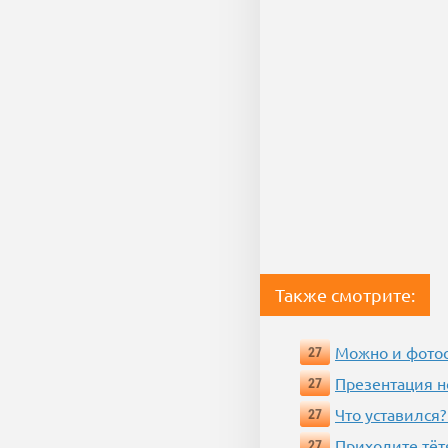
Также смотрите:
Можно и фотос
27
Презентация 
27
Что уставился?
27
Приходите тёт
27